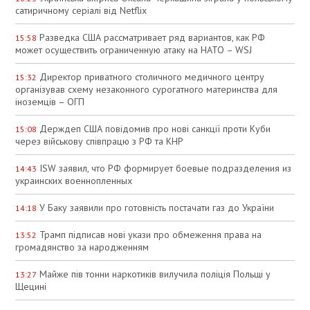
сатиричному серіалі від Netflix
Разведка США рассматривает ряд вариантов, как РФ
15:58
может осуществить ограниченную атаку на НАТО – WSJ
Директор приватного столичного медичного центру
15:32
організував схему незаконного сурогатного материнства для
іноземців – ОГП
Держдеп США повідомив про нові санкції проти Куби
15:08
через військову співпрацю з РФ та КНР
ISW заявил, что РФ формирует боевые подразделения из
14:43
украинских военнопленных
У Баку заявили про готовність постачати газ до України
14:18
Трамп підписав нові укази про обмеження права на
13:52
громадянство за народженням
Майже пів тонни наркотиків вилучила поліція Польщі у
13:27
Щецині