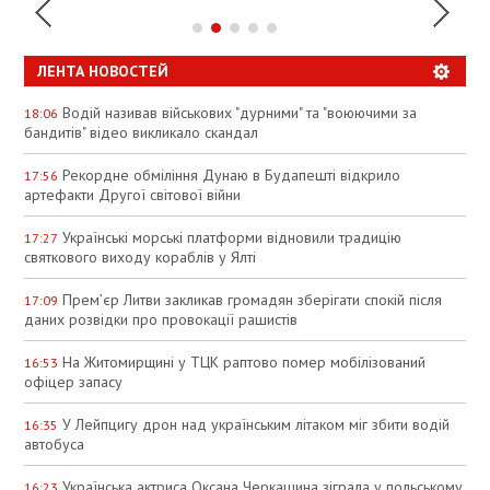
ЛЕНТА НОВОСТЕЙ
Водій називав військових "дурними" та "воюючими за
18:06
бандитів" відео викликало скандал
Рекордне обміління Дунаю в Будапешті відкрило
17:56
артефакти Другої світової війни
Українські морські платформи відновили традицію
17:27
святкового виходу кораблів у Ялті
Прем’єр Литви закликав громадян зберігати спокій після
17:09
даних розвідки про провокації рашистів
На Житомирщині у ТЦК раптово помер мобілізований
16:53
офіцер запасу
У Лейпцигу дрон над українським літаком міг збити водій
16:35
автобуса
Українська актриса Оксана Черкашина зіграла у польському
16:23