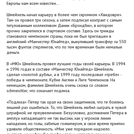
Европы нам всем известен…
Шмейхель начал карьеру в более чем скромном «Хвидовре».
Там он провел три сезона, а затем подписал контракт с самым
титулованным коллективом Дании «Брондбю», в котором
прочно закрепился в стартовом составе. Здесь он трижды
становился чемпионом страны, пока не был приглашен в
английский «Манчестер Юнайтед», выкупивший трансфер за 550
тысяч фунтов стерлингов, что по тем временам были немалые
деньги.
В «МЮ» Шмейхель провел лучшие годы своей карьеры. В 1994
и 1996 годах в составе «Манчестер Юнайтед» Шмейхель
сделал «золотой дубль», а в 1999 году последовал «требл» -
победы в чемпионате, Кубке Англии и Лиге Чемпионов. На
немецком, фамилия Шмейхель очень схожа со словом
schmeichler, что означает подлиза.
«Подлиза» Петер так орал на своих защитников, что те боялись
лишний раз ошибиться. То, что Шмейхель любил сыграть в чужой
штрафной, не преувеличение. Безусловно, достижения Петера в
амплуа нападающего не так высоки, как у игроков линии
нападения, но голы, забитые голкипером, в свое время приятно
удивили общественность. «Мне уже порядком надоело