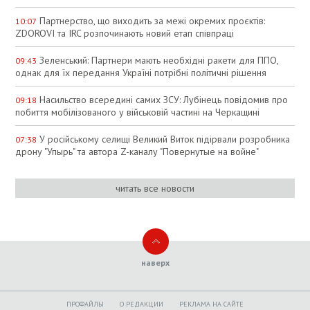
Партнерство, що виходить за межі окремих проєктів:
10:07
ZDOROVI та IRC розпочинають новий етап співпраці
Зеленський: Партнери мають необхідні ракети для ППО,
09:43
однак для їх передання Україні потрібні політичні рішення
Насильство всередині самих ЗСУ: Лубінець повідомив про
09:18
побиття мобілізованого у військовій частині на Черкащині
У російському селищі Великий Виток підірвали розробника
07:38
дрону "Упырь" та автора Z-каналу "Повернутые на войне"
читать все новости
наверх
ПРОФАЙЛЫ
O РЕДАКЦИИ
РЕКЛАМА НА САЙТЕ