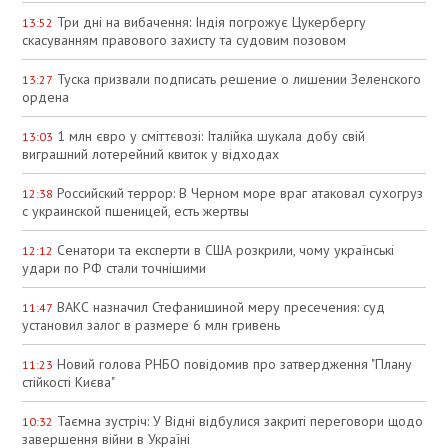
Три дні на вибачення: Індія погрожує Цукербергу
13:52
скасуванням правового захисту та судовим позовом
Туска призвали подписать решение о лишении Зеленского
13:27
ордена
1 млн євро у сміттєвозі: Італійка шукала добу свій
13:03
виграшний лотерейний квиток у відходах
Российский террор: В Черном море враг атаковал сухогруз
12:38
с украинской пшеницей, есть жертвы
Сенатори та експерти в США розкрили, чому українські
12:12
удари по РФ стали точнішими
ВАКС назначил Стефанишиной меру пресечения: суд
11:47
установил залог в размере 6 млн гривень
Новий голова РНБО повідомив про затвердження "Плану
11:23
стійкості Києва"
Таємна зустріч: У Відні відбулися закриті переговори щодо
10:32
завершення війни в Україні