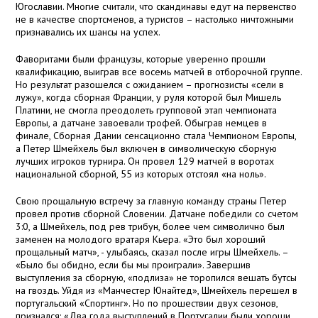
Югославии. Многие считали, что скандинавы едут на первенство
не в качестве спортсменов, а туристов – настолько ничтожными
признавались их шансы на успех.
Фаворитами были французы, которые уверенно прошли
квалификацию, выиграв все восемь матчей в отборочной группе.
Но результат разошелся с ожиданием – прогнозисты «сели в
лужу», когда сборная Франции, у руля которой был Мишель
Платини, не смогла преодолеть групповой этап чемпионата
Европы, а датчане завоевали трофей. Обыграв немцев в
финале, Сборная Дании сенсационно стала Чемпионом Европы,
а Петер Шмейхель был включен в символическую сборную
лучших игроков турнира. Он провел 129 матчей в воротах
национальной сборной, 55 из которых отстоял «на ноль».
Свою прощальную встречу за главную команду страны Петер
провел против сборной Словении. Датчане победили со счетом
3:0, а Шмейхель, под рев трибун, более чем символично был
заменен на молодого вратаря Кьера. «Это был хороший
прощальный матч», - улыбаясь, сказал после игры Шмейхель. –
«Было бы обидно, если бы мы проиграли». Завершив
выступления за сборную, «подлиза» не торопился вешать бутсы
на гвоздь. Уйдя из «Манчестер Юнайтед», Шмейхель перешел в
португальский «Спортинг». Но по прошествии двух сезонов,
признался: «Два года выступлений в Португалии были хороши,