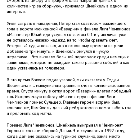
смотреть на цифру 0 в графе «голы» напротив данных о
количестве игр за сборную», - признался Шмейхель в одном из
интервью.
Умея сыграть в нападении, Петер стал соавтором важнейшего
гола в ворота мюнхенской «Баварии» в финале Лиги Чемпионов.
«Манчестер Юнайтед» уступал со счетом 0:1 и у англичан уже
не оставалось никаких надежд на то, чтобы сравнять счет.
Резервный судья показал, что к основному времени встречи
добавлено три минуты, и Шмейхель ринулся в чужую
штрафную... Это вызвало большой переполох среди немецких
защитников, которые не ожидали такого развития событий и как
один уставились на голкипера.
В это время Бэкхем подал угловой, мяч оказался у Тедди
Шерингэма и… манкунианцы сравняли счет в компенсированное
время. Спустя минуту в сетку ворот «Баварии» влетел победный
гол. Историческую победу «Манчестеру» в финале Лиги
Чемпионов принес Сульшер. Главным героем встречи был,
конечно же, Шмейхель, дальний рейд которого помог забить гол
и преломить ход матча.
Помимо Лиги Чемпионов, Шмейхель выигрывал и Чемпионат
Европы в составе сборной Дании. Это случилось в 1992 году,
когда датчане оказались на турнире случайно, заняв место