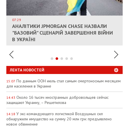
ВЛАСНИКАМ ЗРУЙНОВАНОГО ЖИТЛА
ДОЗВОЛИЛИ НЕ ПЛАТИТИ ЗА КОМУНАЛКУ
ИНТЕГРАЦИЯ УКРАИНЫ В НАТО ВРЯД ЛИ
СОСТОИТСЯ В БЛИЖАЙШЕЕ ВРЕМЯ, –
07:29
КАНДИДАТ В ПРЕМЬЕРЫ ПОЛЬШИ ПРИЗВАЛ
АНАЛІТИКИ JPMORGAN CHASE НАЗВАЛИ
ПАЛИВНИЙ РИНОК РОЗІГРІЛИ ШТУЧНО:
РЮТТЕ
ЕС ПРЕКРАТИТЬ ВОЕННУЮ ПОМОЩЬ
"БАЗОВИЙ" СЦЕНАРІЙ ЗАВЕРШЕННЯ ВІЙНИ
АНАЛІТИКИ ЗВИНУВАТИЛИ АЗС У
УКРАИНЕ
В УКРАЇНІ
СПЕКУЛЯЦІЇ
ЛЕНТА НОВОСТЕЙ
По данным ООН июль стал самым смертоносным месяцем
15:07
для населения в Украине
Около 16 тысяч иностранных добровольцев сейчас
14:43
защищают Украину, – Решетилова
У экс-командующего логистикой Воздушных сил
14:18
обнаружили имущество на сумму 20 млн грн: предъявлено
новое обвинение