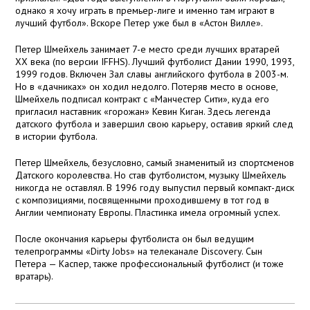
однако я хочу играть в премьер-лиге и именно там играют в
лучший футбол». Вскоре Петер уже был в «Астон Вилле».
Петер Шмейхель занимает 7-е место среди лучших вратарей
XX века (по версии IFFHS). Лучший футболист Дании 1990, 1993,
1999 годов. Включен Зал славы английского футбола в 2003-м.
Но в «дачниках» он ходил недолго. Потеряв место в основе,
Шмейхель подписал контракт с «Манчестер Сити», куда его
пригласил наставник «горожан» Кевин Киган. Здесь легенда
датского футбола и завершил свою карьеру, оставив яркий след
в истории футбола.
Петер Шмейхель, безусловно, самый знаменитый из спортсменов
Датского королевства. Но став футболистом, музыку Шмейхель
никогда не оставлял. В 1996 году выпустил первый компакт-диск
с композициями, посвященными проходившему в тот год в
Англии чемпионату Европы. Пластинка имела огромный успех.
После окончания карьеры футболиста он был ведущим
телепрограммы «Dirty Jobs» на телеканале Discovery. Сын
Петера — Каспер, также профессиональный футболист (и тоже
вратарь).