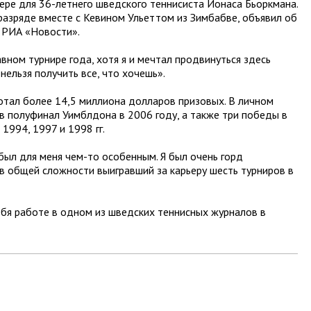
ере для 36-летнего шведского теннисиста Йонаса Бьоркмана.
разряде вместе с Кевином Ульеттом из Зимбабве, объявил об
 РИА «Новости».
вном турнире года, хотя я и мечтал продвинуться здесь
 нельзя получить все, что хочешь».
отал более 14,5 миллиона долларов призовых. В личном
в полуфинал Уимблдона в 2006 году, а также три победы в
1994, 1997 и 1998 гг.
был для меня чем-то особенным. Я был очень горд
, в общей сложности выигравший за карьеру шесть турниров в
бя работе в одном из шведских теннисных журналов в