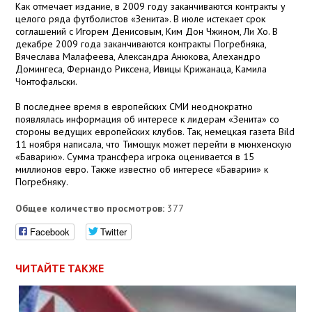
Как отмечает издание, в 2009 году заканчиваются контракты у
целого ряда футболистов «Зенита». В июле истекает срок
соглашений с Игорем Денисовым, Ким Дон Чжином, Ли Хо. В
декабре 2009 года заканчиваются контракты Погребняка,
Вячеслава Малафеева, Александра Анюкова, Алехандро
Домингеса, Фернандо Риксена, Ивицы Крижанаца, Камила
Чонтофальски.
В последнее время в европейских СМИ неоднократно
появлялась информация об интересе к лидерам «Зенита» со
стороны ведущих европейских клубов. Так, немецкая газета Bild
11 ноября написала, что Тимощук может перейти в мюнхенскую
«Баварию». Сумма трансфера игрока оценивается в 15
миллионов евро. Также известно об интересе «Баварии» к
Погребняку.
Общее количество просмотров:
377
Facebook
Twitter
ЧИТАЙТЕ ТАКЖЕ