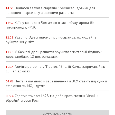
Пентагон залучає стартапи Кремнієвої долини для
14:35
поповнення арсеналу дешевими ракетами
Київ у контакті з Болгарією після вибуху дрона біля
13:32
газопроводу, - МЗС
Удар по Одесі: відомо про постраждалих людей та
12:29
руйнування у місті
У Харкові дрон рашистів зруйнував житловий будинок:
11:23
двоє загиблих, 12 постраждалих
Адміністратор чату "Протест" Віталій Камка затриманий як
10:14
СЗЧ в Черкасах
Нестача пального й забезпечення в ЗСУ ставить під сумнів
09:06
ефективність МО, - думка
Спротив триває: 1628-ма доба протистояння України
08:24
збройній агресії Росії
читать все новости