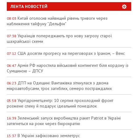
ЛЕНТА НОВОСТЕЙ
Китай оголосив найвищий рівень тривоги через
08:03
наближення тайфуну "Дельфін"
Українців попереджають про нову загрозу старої
07:38
шахрайської схеми
США досягли прогресу на переговорах з Іраном, – Венс
07:12
Армія РФ наростила військовий контингент біля кордону із
06:47
Сумщиною – ДПСУ
ДТП на Одещині: Вантажівка зіткнулася з двома
06:23
мікроавтобусами, троє загиблих, семеро постраждалих
Укргідрометцентр: 10 серпня прохолодний фронт
05:58
розжене спеку й подарує ідеальний понеділок
Зеленський: запуск виробництва ракет Patriot в Україні
16:39
затягнеться на роки через бюрократію
В Україні зафіксовано землетрус
15:37