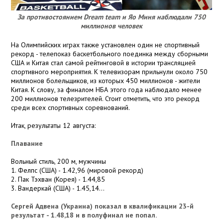
За противостоянием Dream team и Яо Миня наблюдали 750
миллионов человек
На Олимпийских играх также установлен один не спортивный
рекорд - телепоказ баскетбольного поединка между сборными
США и Китая стал самой рейтинговой в истории трансляцией
спортивного мероприятия. К телевизорам прильнули около 750
миллионов болельщиков, из которых 450 миллионов - жители
Китая. К слову, за финалом НБА этого года наблюдало менее
200 миллионов телезрителей. Стоит отметить, что это рекорд
среди всех спортивных соревнований.
Итак, результаты 12 августа:
Плавание
Вольный стиль, 200 м, мужчины
1. Фелпс (США) - 1.42,96 (мировой рекорд)
2. Пак Тэхван (Корея) - 1.44,85
3. Вандеркай (США) - 1.45,14...
Сергей Адвена (Украина) показал в квалификации 23-й
результат - 1.48,18 и в полуфинал не попал.