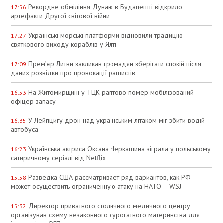
Рекордне обміління Дунаю в Будапешті відкрило
17:56
артефакти Другої світової війни
Українські морські платформи відновили традицію
17:27
святкового виходу кораблів у Ялті
Прем’єр Литви закликав громадян зберігати спокій після
17:09
даних розвідки про провокації рашистів
На Житомирщині у ТЦК раптово помер мобілізований
16:53
офіцер запасу
У Лейпцигу дрон над українським літаком міг збити водій
16:35
автобуса
Українська актриса Оксана Черкашина зіграла у польському
16:23
сатиричному серіалі від Netflix
Разведка США рассматривает ряд вариантов, как РФ
15:58
может осуществить ограниченную атаку на НАТО – WSJ
Директор приватного столичного медичного центру
15:32
організував схему незаконного сурогатного материнства для