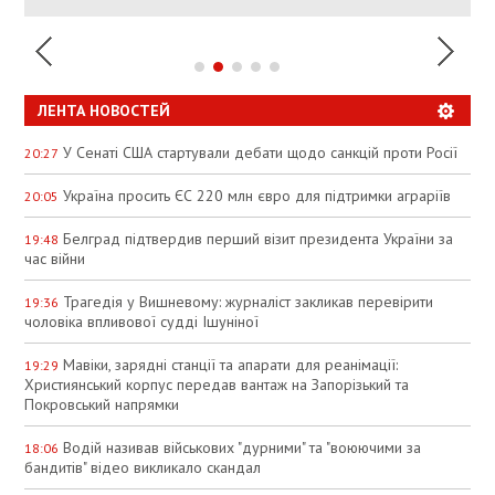
ЛЕНТА НОВОСТЕЙ
У Сенаті США стартували дебати щодо санкцій проти Росії
20:27
Україна просить ЄС 220 млн євро для підтримки аграріїв
20:05
Белград підтвердив перший візит президента України за
19:48
час війни
Трагедія у Вишневому: журналіст закликав перевірити
19:36
чоловіка впливової судді Ішуніної
Мавіки, зарядні станції та апарати для реанімації:
19:29
Християнський корпус передав вантаж на Запорізький та
Покровський напрямки
Водій називав військових "дурними" та "воюючими за
18:06
бандитів" відео викликало скандал