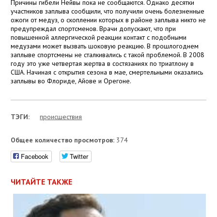
Причины гибели Нейвы пока не сообщаются. Однако десятки
участников заплыва сообщили, что получили очень болезненные
ожоги от медуз, о скоплении которых в районе заплыва никто не
предупреждал спортсменов. Врачи допускают, что при
повышенной аллергической реакции контакт с подобными
медузами может вызвать шоковую реакцию. В прошлогоднем
заплыве спортсмены не сталкивались с такой проблемой. В 2008
году это уже четвертая жертва в состязаниях по триатлону в
США. Начиная с открытия сезона в мае, смертельными оказались
заплывы во Флориде, Айове и Орегоне.
ТЭГИ:
проиcшествия
Общее количество просмотров:
374
Facebook
Twitter
ЧИТАЙТЕ ТАКЖЕ