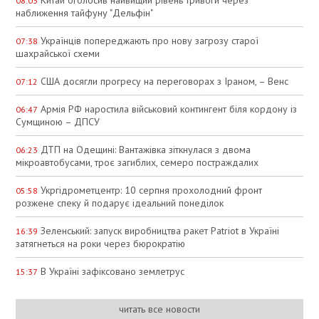
08:03
наближення тайфуну "Дельфін"
Українців попереджають про нову загрозу старої
07:38
шахрайської схеми
США досягли прогресу на переговорах з Іраном, – Венс
07:12
Армія РФ наростила військовий контингент біля кордону із
06:47
Сумщиною – ДПСУ
ДТП на Одещині: Вантажівка зіткнулася з двома
06:23
мікроавтобусами, троє загиблих, семеро постраждалих
Укргідрометцентр: 10 серпня прохолодний фронт
05:58
розжене спеку й подарує ідеальний понеділок
Зеленський: запуск виробництва ракет Patriot в Україні
16:39
затягнеться на роки через бюрократію
В Україні зафіксовано землетрус
15:37
читать все новости