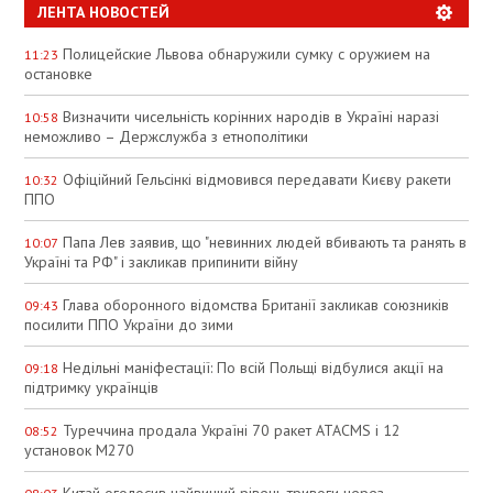
ЛЕНТА НОВОСТЕЙ
Полицейские Львова обнаружили сумку с оружием на
11:23
остановке
Визначити чисельність корінних народів в Україні наразі
10:58
неможливо – Держслужба з етнополітики
Офіційний Гельсінкі відмовився передавати Києву ракети
10:32
ППО
Папа Лев заявив, що "невинних людей вбивають та ранять в
10:07
Україні та РФ" і закликав припинити війну
Глава оборонного відомства Британії закликав союзників
09:43
посилити ППО України до зими
Недільні маніфестації: По всій Польщі відбулися акції на
09:18
підтримку українців
Туреччина продала Україні 70 ракет ATACMS і 12
08:52
установок M270
Китай оголосив найвищий рівень тривоги через