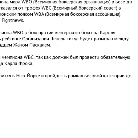
она мира WBO (Всемирная боксерская организация) в весе до
тказался от трофея WBC (Всемирный боксерский совет) в
ионским поясом WBA (Всемирная боксерская ассоциация).
 Fightnews.
пиона WBO в бою против венгерского боксера Кароля
 рейтинге Организации. Теперь титул будет разыгран между
адцем Жаном Паскалем.
я чемпиона WBC, так как должен был провести обязательную
ца Карла Фрока.
оится в Нью-Йорке и пройдет в рамках весовой категории до