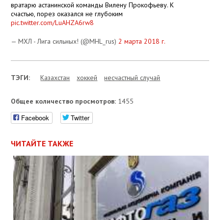
вратарю астанинской команды Вилену Прокофьеву. К
счастью, порез оказался не глубоким
pic.twitter.com/LuAHZA6rw8
— МХЛ - Лига сильных! (@MHL_rus)
2 марта 2018 г.
ТЭГИ:
Казахстан
хоккей
несчастный случай
Общее количество просмотров:
1455
Facebook
Twitter
ЧИТАЙТЕ ТАКЖЕ