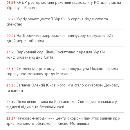
КНДР розгортає свій ракетний підрозділ у РФ для атак на
06:23
Україну – Reuters
Укргідрометцентр: В Україні 6 серпня буде сухо та
05:58
спекотно
На Донеччині запровадили примусову евакуацію 525
00:01
дітей через обстріли
Верховний суд Швеції остаточно передав Україні
23:50
конфісковане судно Caffa
Смоленське розслідування: прокуратура Польщі закрила
23:40
справу про можливу зраду Москвою
Загинув Олексій Юков, його ім’я стало символом Донбасу
23:10
та пам’яті
Після нічної атаки на Київ акторка Світлицька зізналася у
22:49
відчутті відчаю та безпомічності
Науково‑методичний центр охорони пам’яток заявив про
22:27
зрив планового обстеження Києво‑Могилянки