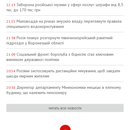
Заборона російської музики у сфері послуг: штрафи від 8,5
22:13
тис. до 170 тис. грн
Маловоддя на річках змусило владу переглянути правила
21:55
спеціального водокористування
Росія планує розгорнути північнокорейський ракетний
21:38
підрозділ у Воронезькій області
Соціальний фронт: боротьба з бідністю стає ключовим
21:09
викликом державної політики
Росіяни застосовують дистанційне мінування, щоб завдати
20:54
шкоди мирним жителям
Директор департаменту Мінекономіки мешкає в елітному
20:36
будинку, що належить пенсіонеру
читать все новости