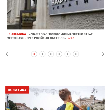
ЭКОНОМИКА
«"НАФТОГАЗ" ПОВІДОМИВ МАСШТАБИ ВТРАТ
МЕРЕЖІ АЗК ЧЕРЕЗ РОСІЙСЬКІ ОБСТРІЛИ»
06:47
ПОЛИТИКА
ПОЛИТИКА
ОБЩЕСТВО
ПОЛИТИКА
ЭКОНОМИКА