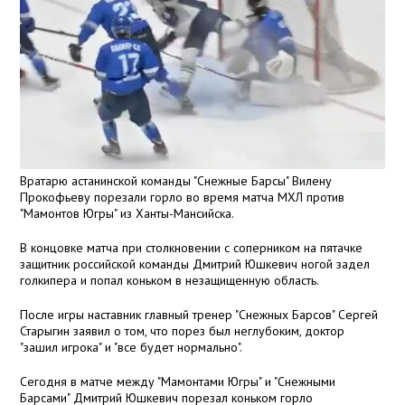
Вратарю астанинской команды "Снежные Барсы" Вилену
Прокофьеву порезали горло во время матча МХЛ против
"Мамонтов Югры" из Ханты-Мансийска.
В концовке матча при столкновении с соперником на пятачке
защитник российской команды Дмитрий Юшкевич ногой задел
голкипера и попал коньком в незащищенную область.
После игры наставник главный тренер "Снежных Барсов" Сергей
Старыгин заявил о том, что порез был неглубоким, доктор
"зашил игрока" и "все будет нормально".
Сегодня в матче между "Мамонтами Югры" и "Снежными
Барсами" Дмитрий Юшкевич порезал коньком горло