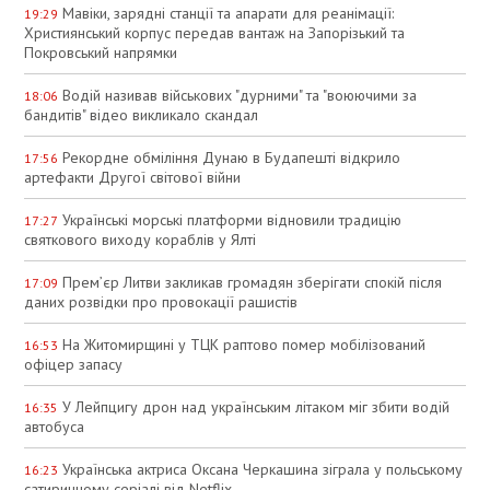
Мавіки, зарядні станції та апарати для реанімації:
19:29
Християнський корпус передав вантаж на Запорізький та
Покровський напрямки
Водій називав військових "дурними" та "воюючими за
18:06
бандитів" відео викликало скандал
Рекордне обміління Дунаю в Будапешті відкрило
17:56
артефакти Другої світової війни
Українські морські платформи відновили традицію
17:27
святкового виходу кораблів у Ялті
Прем’єр Литви закликав громадян зберігати спокій після
17:09
даних розвідки про провокації рашистів
На Житомирщині у ТЦК раптово помер мобілізований
16:53
офіцер запасу
У Лейпцигу дрон над українським літаком міг збити водій
16:35
автобуса
Українська актриса Оксана Черкашина зіграла у польському
16:23
сатиричному серіалі від Netflix