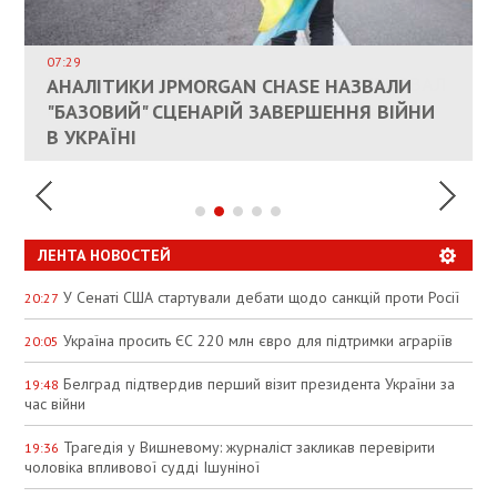
ВЛАСНИКАМ ЗРУЙНОВАНОГО ЖИТЛА
ДОЗВОЛИЛИ НЕ ПЛАТИТИ ЗА КОМУНАЛКУ
ИНТЕГРАЦИЯ УКРАИНЫ В НАТО ВРЯД ЛИ
СОСТОИТСЯ В БЛИЖАЙШЕЕ ВРЕМЯ, –
07:29
КАНДИДАТ В ПРЕМЬЕРЫ ПОЛЬШИ ПРИЗВАЛ
АНАЛІТИКИ JPMORGAN CHASE НАЗВАЛИ
ПАЛИВНИЙ РИНОК РОЗІГРІЛИ ШТУЧНО:
РЮТТЕ
ЕС ПРЕКРАТИТЬ ВОЕННУЮ ПОМОЩЬ
"БАЗОВИЙ" СЦЕНАРІЙ ЗАВЕРШЕННЯ ВІЙНИ
АНАЛІТИКИ ЗВИНУВАТИЛИ АЗС У
УКРАИНЕ
В УКРАЇНІ
СПЕКУЛЯЦІЇ
ЛЕНТА НОВОСТЕЙ
У Сенаті США стартували дебати щодо санкцій проти Росії
20:27
Україна просить ЄС 220 млн євро для підтримки аграріїв
20:05
Белград підтвердив перший візит президента України за
19:48
час війни
Трагедія у Вишневому: журналіст закликав перевірити
19:36
чоловіка впливової судді Ішуніної