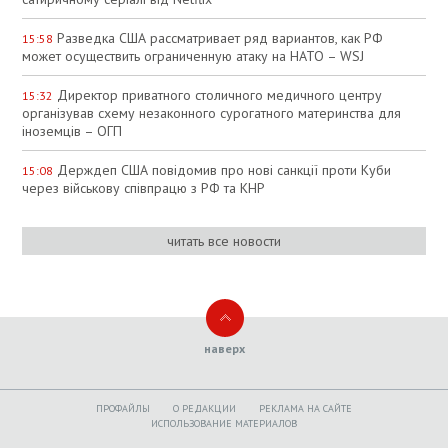
Разведка США рассматривает ряд вариантов, как РФ
15:58
может осуществить ограниченную атаку на НАТО – WSJ
Директор приватного столичного медичного центру
15:32
організував схему незаконного сурогатного материнства для
іноземців – ОГП
Держдеп США повідомив про нові санкції проти Куби
15:08
через військову співпрацю з РФ та КНР
читать все новости
наверх
ПРОФАЙЛЫ
O РЕДАКЦИИ
РЕКЛАМА НА САЙТЕ
ИСПОЛЬЗОВАНИЕ МАТЕРИАЛОВ