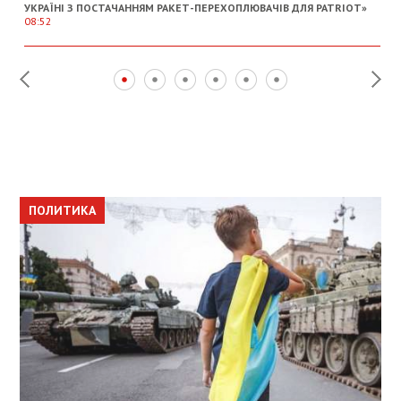
УКРАЇНІ З ПОСТАЧАННЯМ РАКЕТ-ПЕРЕХОПЛЮВАЧІВ ДЛЯ PATRIOT»
08:52
ПОЛИТИКА
ПОЛИТИКА
ОБЩЕСТВО
ПОЛИТИКА
ЭКОНОМИКА