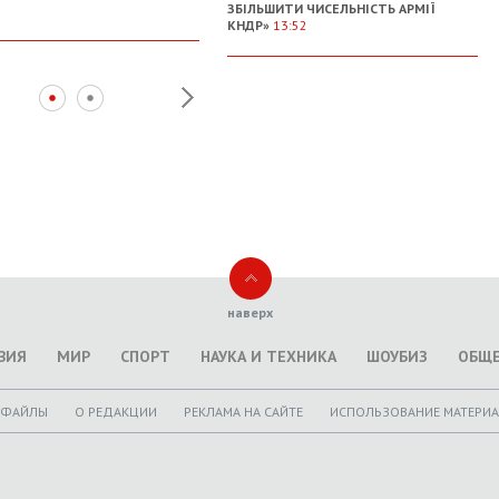
ЗБІЛЬШИТИ ЧИСЕЛЬНІСТЬ АРМІЇ
КНДР»
13:52
наверх
ВИЯ
МИР
СПОРТ
НАУКА И ТЕХНИКА
ШОУБИЗ
ОБЩ
ОФАЙЛЫ
O РЕДАКЦИИ
РЕКЛАМА НА САЙТЕ
ИСПОЛЬЗОВАНИЕ МАТЕРИ