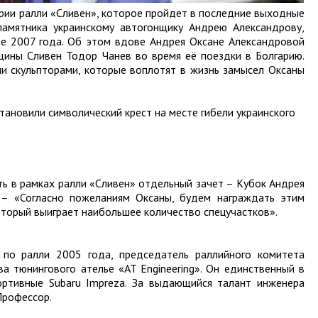
рии ралли «Сливен», которое пройдет в последние выходные
 памятника украинскому автогонщику Андрею Александрову,
ре 2007 года. Об этом вдове Андрея Оксане Александровой
щины Сливен Тодор Чанев во время её поездки в Болгарию.
ми скульпторами, которые воплотят в жизнь замысел Оксаны
тановили символический крест на месте гибели украинского
ть в рамках ралли «Сливен» отдельный зачет – Кубок Андрея
 – «Согласно пожеланиям Оксаны, будем награждать этим
оторый выиграет наибольшее количество спецучастков».
 по ралли 2005 года, председатель раллийного комитета
а тюнингового ателье «AT Engineering». Он единственный в
ортивные Subaru Impreza. За выдающийся талант инженера
 Профессор.