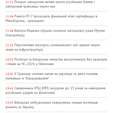
Лондон заморозив активи шести російських банків і
22:52
заборонив транзакції через них
Ракета FP‑7 проходить фінальний етап сертифікації в
22:04
Міноборони, - президент
Віктора Ющенка обрали головою наглядової ради Музею
21:48
Голодомору
Перспективи експорту соняшникової олії зірвані через
21:15
атаки на інфраструктуру
Російські та білоруські гімнастки виступатимуть без прапорів
20:55
і гімнів на ЧС‑2026 у Німеччині
У Гданську чоловік напав на українця та двох поляків,
20:02
назвавши їх "бандерівцями"
Священника УПЦ (МП) засудили до 15 років за наведення
19:41
російських ударів на Донеччині
Військова омбудсманка повідомила, скільки іноземців
19:07
воюють за Україну