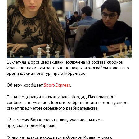
18-летняя Дорса Дерахшани исключена из состава сборной
Ирана по шахматам за то, что не покрыла хиджабом волосы во
время шахматного турнира в Гибралтаре.
Об этом сообщает
Sport-Express
.
Глава федерации шахмат Ирана Мердад Пахлеванзаде
сообщил, что участие Дорсы и ее брата Борны в этом турнире
станет предметом серьезного разбирательства.
15-летнему Борне ставят в вину участие в матче с
представителем Израиля.
"У них нет шанса находиться в сборной Ирана", – сказал