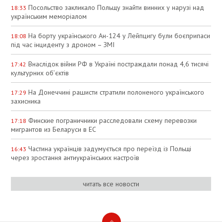
Посольство закликало Польщу знайти винних у нарузі над
18:33
українським меморіалом
На борту українського Ан-124 у Лейпцигу були боєприпаси
18:08
під час інциденту з дроном – ЗМІ
Внаслідок війни РФ в Україні постраждали понад 4,6 тисячі
17:42
культурних об’єктів
На Донеччині рашисти стратили полоненого українського
17:29
захисника
Финские пограничники расследовали схему перевозки
17:18
мигрантов из Беларуси в ЕС
Частина українців задумується про переїзд із Польщі
16:43
через зростання антиукраїнських настроїв
читать все новости