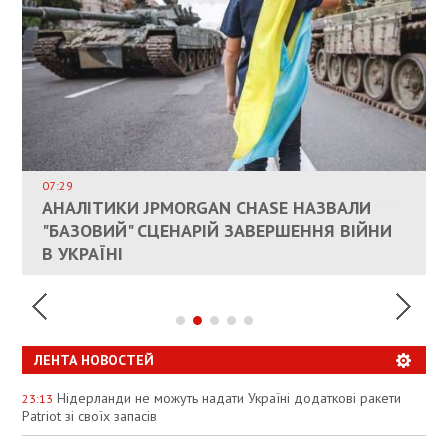
ВЛАСНИКАМ ЗРУЙНОВАНОГО ЖИТЛА
ДОЗВОЛИЛИ НЕ ПЛАТИТИ ЗА КОМУНАЛКУ
ИНТЕГРАЦИЯ УКРАИНЫ В НАТО ВРЯД ЛИ
СОСТОИТСЯ В БЛИЖАЙШЕЕ ВРЕМЯ, –
07:29
КАНДИДАТ В ПРЕМЬЕРЫ ПОЛЬШИ ПРИЗВАЛ
АНАЛІТИКИ JPMORGAN CHASE НАЗВАЛИ
ПАЛИВНИЙ РИНОК РОЗІГРІЛИ ШТУЧНО:
РЮТТЕ
ЕС ПРЕКРАТИТЬ ВОЕННУЮ ПОМОЩЬ
"БАЗОВИЙ" СЦЕНАРІЙ ЗАВЕРШЕННЯ ВІЙНИ
АНАЛІТИКИ ЗВИНУВАТИЛИ АЗС У
УКРАИНЕ
В УКРАЇНІ
СПЕКУЛЯЦІЇ
ЛЕНТА НОВОСТЕЙ
Нідерланди не можуть надати Україні додаткові ракети
23:13
Patriot зі своїх запасів