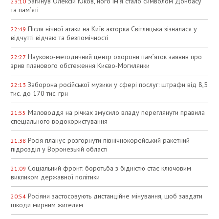
Загинув Олексій Юков, його ім’я стало символом Донбасу
23:10
та пам’яті
Після нічної атаки на Київ акторка Світлицька зізналася у
22:49
відчутті відчаю та безпомічності
Науково‑методичний центр охорони пам’яток заявив про
22:27
зрив планового обстеження Києво‑Могилянки
Заборона російської музики у сфері послуг: штрафи від 8,5
22:13
тис. до 170 тис. грн
Маловоддя на річках змусило владу переглянути правила
21:55
спеціального водокористування
Росія планує розгорнути північнокорейський ракетний
21:38
підрозділ у Воронезькій області
Соціальний фронт: боротьба з бідністю стає ключовим
21:09
викликом державної політики
Росіяни застосовують дистанційне мінування, щоб завдати
20:54
шкоди мирним жителям