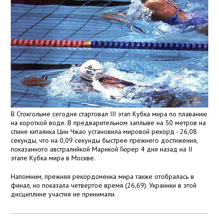
В Стокгольме сегодня стартовал III этап Кубка мира по плаванию
на короткой воде. В предварительном заплыве на 50 метров на
спине китаянка Цин Чжао установила мировой рекорд - 26,08
секунды, что на 0,09 секунды быстрее прежнего достижения,
показанного австралийкой Марикой Гюрер 4 дня назад на II
этапе Кубка мира в Москве.
Напомним, прежняя рекордсменка мира также отобралась в
финал, но показала четвертое время (26,69). Украинки в этой
дисциплине участия не принимали.