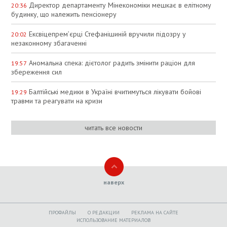
Директор департаменту Мінекономіки мешкає в елітному
20:36
будинку, що належить пенсіонеру
Ексвіцепрем’єрці Стефанішиній вручили підозру у
20:02
незаконному збагаченні
Аномальна спека: дієтолог радить змінити раціон для
19:57
збереження сил
Балтійські медики в Україні вчитимуться лікувати бойові
19:29
травми та реагувати на кризи
читать все новости
наверх
ПРОФАЙЛЫ
O РЕДАКЦИИ
РЕКЛАМА НА САЙТЕ
ИСПОЛЬЗОВАНИЕ МАТЕРИАЛОВ