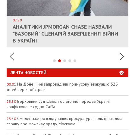
ВЛАСНИКАМ ЗРУЙНОВАНОГО ЖИТЛА
ДОЗВОЛИЛИ НЕ ПЛАТИТИ ЗА КОМУНАЛКУ
ИНТЕГРАЦИЯ УКРАИНЫ В НАТО ВРЯД ЛИ
СОСТОИТСЯ В БЛИЖАЙШЕЕ ВРЕМЯ, –
07:29
КАНДИДАТ В ПРЕМЬЕРЫ ПОЛЬШИ ПРИЗВАЛ
АНАЛІТИКИ JPMORGAN CHASE НАЗВАЛИ
ПАЛИВНИЙ РИНОК РОЗІГРІЛИ ШТУЧНО:
РЮТТЕ
ЕС ПРЕКРАТИТЬ ВОЕННУЮ ПОМОЩЬ
"БАЗОВИЙ" СЦЕНАРІЙ ЗАВЕРШЕННЯ ВІЙНИ
АНАЛІТИКИ ЗВИНУВАТИЛИ АЗС У
УКРАИНЕ
В УКРАЇНІ
СПЕКУЛЯЦІЇ
ЛЕНТА НОВОСТЕЙ
На Донеччині запровадили примусову евакуацію 525
00:01
дітей через обстріли
Верховний суд Швеції остаточно передав Україні
23:50
конфісковане судно Caffa
Смоленське розслідування: прокуратура Польщі закрила
23:40
справу про можливу зраду Москвою