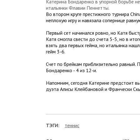
Катерина Бондаренко в упорной борьбе не
итальянки Флавии Пеннетты.
Во втором круге престижного турнира Ch
неплохую игру и навязала сопернице равну
Первый сет начинался ровно, но Катя быстр
Катя смогла свести до счета 5-5, но в ито
взять два первых гейма, но итальянка наш
гейм 3-6.
Счет по брейкам приблизительно равный. 
Бондаренко - 4 из 12-и.
Напомним, сегодня Катерине предстоит вы
дуэта Алисы Клейбановой и Франчески Скь
ТЭГИ:
теннис