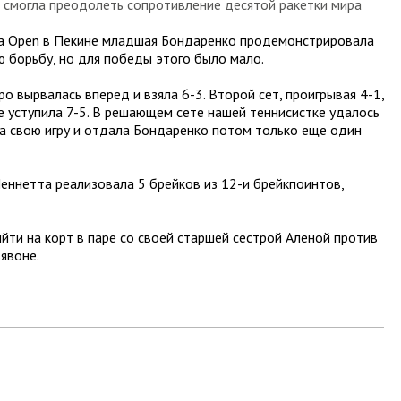
 смогла преодолеть сопротивление десятой ракетки мира
ina Open в Пекине младшая Бондаренко продемонстрировала
ю борьбу, но для победы этого было мало.
о вырвалась вперед и взяла 6-3. Второй сет, проигрывая 4-1,
ге уступила 7-5. В решающем сете нашей теннисистке удалось
ла свою игру и отдала Бондаренко потом только еще один
Пеннетта реализовала 5 брейков из 12-и брейкпоинтов,
йти на корт в паре со своей старшей сестрой Аленой против
явоне.