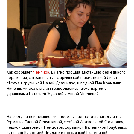
Как сообщает
Чемпион
, Е.Лагно прошла дистанцию без единого
поражения, сыграв вничью с армянской шахматисткой Лилит
Мкртчан, грузинкой Наной Дзагнидзе, шведкой Пиа Крамлинг.
Ничейными результатами завершились также партии с
украинками Наталией Жуковой и Анной Ушениной.
На счету нашей чемпионки - победы над представительницей
Германии Еленой Левушкиной, сербкой Анджелиной Стоянович,
чешкой Екатериной Немцовой, хорваткой Валентиной Голубенко,
литовкой Викторией Чмилите и россиянкой Екатериной