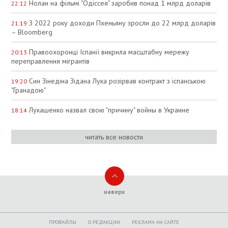
Нолан на фільмі "Одіссея" заробив понад 1 млрд доларів
22:12
З 2022 року доходи Пхеньяну зросли до 22 млрд доларів
21:19
– Bloomberg
Правоохоронці Іспанії викрила масштабну мережу
20:13
переправлення мігрантів
Син Зінедіна Зідана Лука розірвав контракт з іспанською
19:20
"Гранадою"
Лукашенко назвал свою "причину" войны в Украине
18:14
читать все новости
наверх
ПРОФАЙЛЫ
O РЕДАКЦИИ
РЕКЛАМА НА САЙТЕ