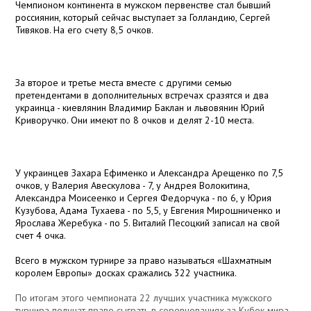
Чемпионом континента в мужском первенстве стал бывший
россиянин, который сейчас выступает за Голландию, Сергей
Тивяков. На его счету 8,5 очков.
За второе и третье места вместе с другими семью
претендентами в дополнительных встречах сразятся и два
украинца - киевлянин Владимир Баклан и львовянин Юрий
Криворучко. Они имеют по 8 очков и делят 2-10 места.
У украинцев Захара Ефименко и Александра Арещенко по 7,5
очков, у Валерия Авескулова - 7, у Андрея Волокитина,
Александра Моисеенко и Сергея Федорчука - по 6, у Юрия
Кузубова, Адама Тухаева - по 5,5, у Евгения Мирошниченко и
Ярослава Жеребука - по 5. Виталий Песоцкий записал на свой
счет 4 очка.
Всего в мужском турнире за право называться «Шахматным
королем Европы» досках сражались 322 участника.
По итогам этого чемпионата 22 лучших участника мужского
турнира получат право сыграть в соревнованиях за Кубок мира