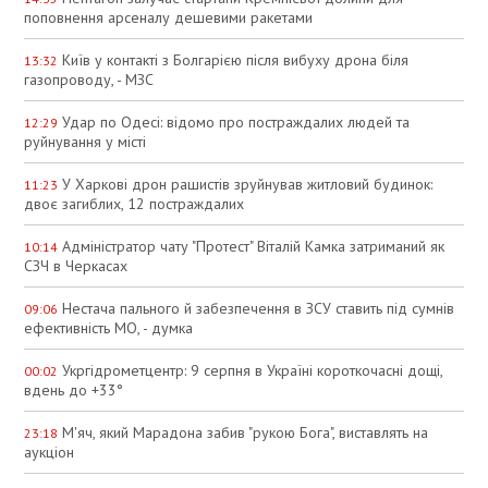
поповнення арсеналу дешевими ракетами
Київ у контакті з Болгарією після вибуху дрона біля
13:32
газопроводу, - МЗС
Удар по Одесі: відомо про постраждалих людей та
12:29
руйнування у місті
У Харкові дрон рашистів зруйнував житловий будинок:
11:23
двоє загиблих, 12 постраждалих
Адміністратор чату "Протест" Віталій Камка затриманий як
10:14
СЗЧ в Черкасах
Нестача пального й забезпечення в ЗСУ ставить під сумнів
09:06
ефективність МО, - думка
Укргідрометцентр: 9 серпня в Україні короткочасні дощі,
00:02
вдень до +33°
М'яч, який Марадона забив "рукою Бога", виставлять на
23:18
аукціон