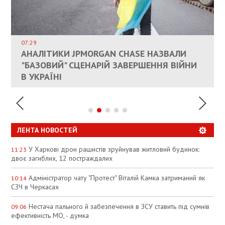
ВЛАСНИКАМ ЗРУЙНОВАНОГО ЖИТЛА
ДОЗВОЛИЛИ НЕ ПЛАТИТИ ЗА КОМУНАЛКУ
ИНТЕГРАЦИЯ УКРАИНЫ В НАТО ВРЯД ЛИ
СОСТОИТСЯ В БЛИЖАЙШЕЕ ВРЕМЯ, –
07:29
КАНДИДАТ В ПРЕМЬЕРЫ ПОЛЬШИ ПРИЗВАЛ
АНАЛІТИКИ JPMORGAN CHASE НАЗВАЛИ
ПАЛИВНИЙ РИНОК РОЗІГРІЛИ ШТУЧНО:
РЮТТЕ
ЕС ПРЕКРАТИТЬ ВОЕННУЮ ПОМОЩЬ
"БАЗОВИЙ" СЦЕНАРІЙ ЗАВЕРШЕННЯ ВІЙНИ
АНАЛІТИКИ ЗВИНУВАТИЛИ АЗС У
УКРАИНЕ
В УКРАЇНІ
СПЕКУЛЯЦІЇ
ЛЕНТА НОВОСТЕЙ
У Харкові дрон рашистів зруйнував житловий будинок:
11:23
двоє загиблих, 12 постраждалих
Адміністратор чату "Протест" Віталій Камка затриманий як
10:14
СЗЧ в Черкасах
Нестача пального й забезпечення в ЗСУ ставить під сумнів
09:06
ефективність МО, - думка