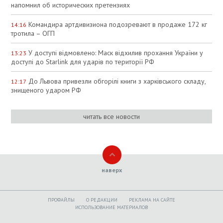
напомнил об исторических претензиях
Командира артдивизиона подозревают в продаже 172 кг
14:16
тротила – ОГП
У доступі відмовлено: Маск відхилив прохання України у
13:23
доступі до Starlink для ударів по території РФ
До Львова привезли обгорілі книги з харківського складу,
12:17
знищеного ударом РФ
читать все новости
наверх
ПРОФАЙЛЫ
O РЕДАКЦИИ
РЕКЛАМА НА САЙТЕ
ИСПОЛЬЗОВАНИЕ МАТЕРИАЛОВ