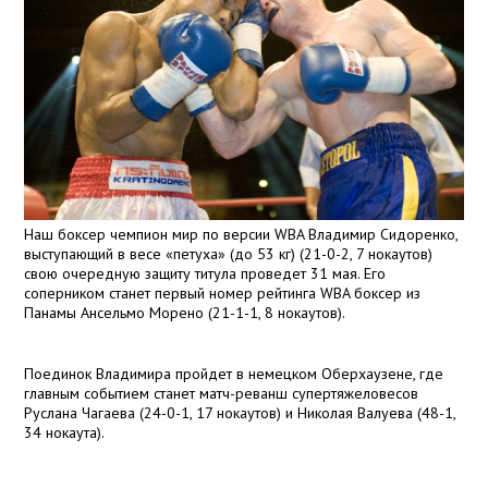
Наш боксер чемпион мир по версии WBA Владимир Сидоренко,
выступающий в весе «петуха» (до
53 кг
) (21-0-2, 7 нокаутов)
свою очередную защиту титула проведет 31 мая. Его
соперником станет первый номер рейтинга WBA боксер из
Панамы Ансельмо Морено (21-1-1, 8 нокаутов).
Поединок Владимира пройдет в немецком Оберхаузене, где
главным событием станет матч-реванш супертяжеловесов
Руслана Чагаева (24-0-1, 17 нокаутов) и Николая Валуева (48-1,
34 нокаута).