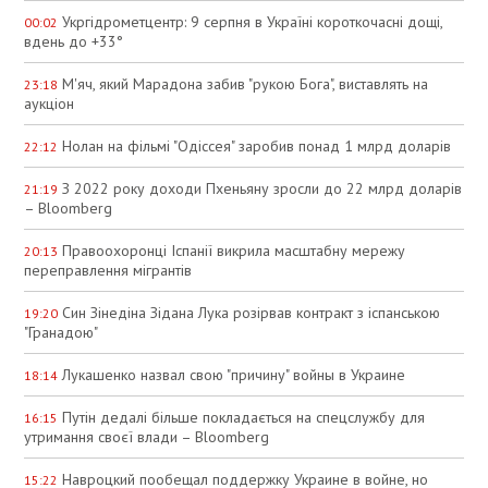
Укргідрометцентр: 9 серпня в Україні короткочасні дощі,
00:02
вдень до +33°
М'яч, який Марадона забив "рукою Бога", виставлять на
23:18
аукціон
Нолан на фільмі "Одіссея" заробив понад 1 млрд доларів
22:12
З 2022 року доходи Пхеньяну зросли до 22 млрд доларів
21:19
– Bloomberg
Правоохоронці Іспанії викрила масштабну мережу
20:13
переправлення мігрантів
Син Зінедіна Зідана Лука розірвав контракт з іспанською
19:20
"Гранадою"
Лукашенко назвал свою "причину" войны в Украине
18:14
Путін дедалі більше покладається на спецслужбу для
16:15
утримання своєї влади – Bloomberg
Навроцкий пообещал поддержку Украине в войне, но
15:22