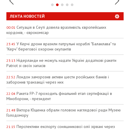
ЛЕНТА НОВОСТЕЙ
Ситуація в Сеуті довела вразливість європейських
00:01
кордонів, - єврокомісар
У Керчі дрони вразили патрульні кораблі "Балаклава" та
23:45
"Керч" берегової охорони окупантів
Нідерланди не можуть надати Україні додаткові ракети
23:13
Patriot зі своїх запасів
Лондон заморозив активи шести російських банків і
22:52
заборонив транзакції через них
Ракета FP‑7 проходить фінальний етап сертифікації в
22:04
Міноборони, - президент
Віктора Ющенка обрали головою наглядової ради Музею
21:48
Голодомору
Перспективи експорту соняшникової олії зірвані через
21:15