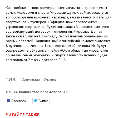
Как сообщил в свою очередь заместитель министра по делам
семьи, молодежи и спорта Мирослав Дутчак, сейчас решаются
вопросы организационного характера, заказываются билеты для
спортсменов и тренеров. «Официальным перевозчиком
украинских спортсменов будет компания «Аэросвит», заключен
соответствующий договор», - отметил он. Мирослав Дутчак
также сказал, что на Олимпиаду смогут поехать болельщики из
разных областей. Национальный олимпийский комитет выделяет
8 путевок в расчете на 1 миллион жителей региона. Их будут
распределять областные ячейки НОК и областные управления
по делам семьи, молодежи и спорта. Стоимость путевки будет
составлять от 2 тысяч долларов США.
ТЭГИ:
Олимпиада
Украина
Общее количество просмотров:
425
Facebook
Twitter
ЧИТАЙТЕ ТАКЖЕ