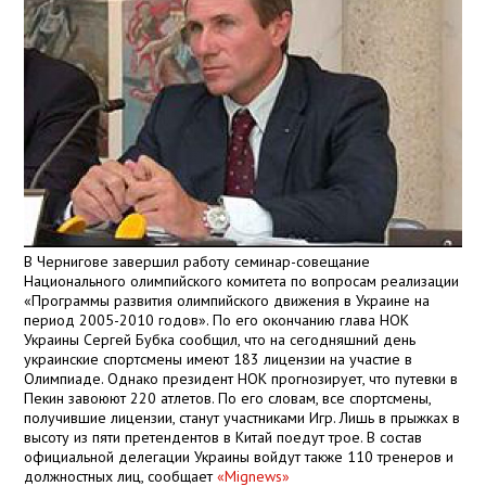
В Чернигове завершил работу семинар-совещание
Национального олимпийского комитета по вопросам реализации
«Программы развития олимпийского движения в Украине на
период 2005-2010 годов». По его окончанию глава НОК
Украины Сергей Бубка сообщил, что на сегодняшний день
украинские спортсмены имеют 183 лицензии на участие в
Олимпиаде. Однако президент НОК прогнозирует, что путевки в
Пекин завоюют 220 атлетов. По его словам, все спортсмены,
получившие лицензии, станут участниками Игр. Лишь в прыжках в
высоту из пяти претендентов в Китай поедут трое. В состав
официальной делегации Украины войдут также 110 тренеров и
должностных лиц, сообщает
«Mignews»