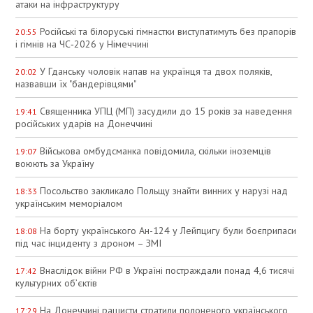
атаки на інфраструктуру
Російські та білоруські гімнастки виступатимуть без прапорів
20:55
і гімнів на ЧС‑2026 у Німеччині
У Гданську чоловік напав на українця та двох поляків,
20:02
назвавши їх "бандерівцями"
Священника УПЦ (МП) засудили до 15 років за наведення
19:41
російських ударів на Донеччині
Військова омбудсманка повідомила, скільки іноземців
19:07
воюють за Україну
Посольство закликало Польщу знайти винних у нарузі над
18:33
українським меморіалом
На борту українського Ан-124 у Лейпцигу були боєприпаси
18:08
під час інциденту з дроном – ЗМІ
Внаслідок війни РФ в Україні постраждали понад 4,6 тисячі
17:42
культурних об’єктів
На Донеччині рашисти стратили полоненого українського
17:29