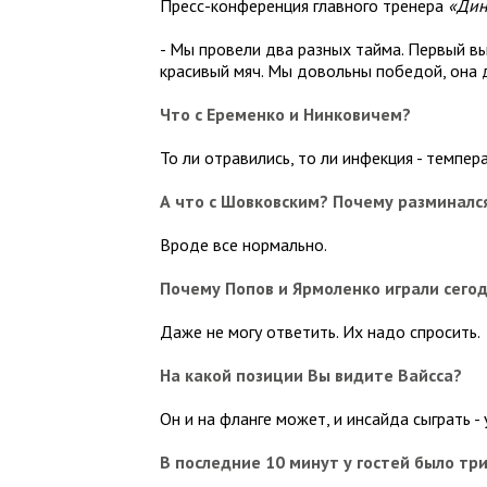
Пресс-конференция главного тренера
«
Дин
- Мы провели два разных тайма. Первый в
красивый мяч. Мы довольны победой, она д
Что с Еременко и Нинковичем?
То ли отравились, то ли инфекция - темпера
А что с Шовковским? Почему разминалс
Вроде все нормально.
Почему Попов и Ярмоленко играли сего
Даже не могу ответить. Их надо спросить.
На какой позиции Вы видите Вайсса?
Он и на фланге может, и инсайда сыграть -
В последние 10 минут у гостей было три