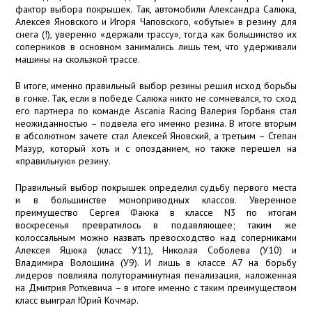
фактор выбора покрышек. Так, автомобили Александра Салюка,
Алексея Яновского и Игоря Чаповского, «обутые» в резину для
снега (!), уверенно «держали трассу», тогда как большинство их
соперников в основном занимались лишь тем, что удерживали
машины на скользкой трассе.
В итоге, именно правильный выбор резины решил исход борьбы
в гонке. Так, если в победе Салюка никто не сомневался, то сход
его партнера по команде Ascania Racing Валерия Горбаня стал
неожиданностью – подвела его именно резина. В итоге вторым
в абсолютном зачете стал Алексей Яновский, а третьим – Степан
Мазур, который хоть и с опозданием, но также перешел на
«правильную» резину.
Правильный выбор покрышек определил судьбу первого места
и в большинстве моноприводных классов. Уверенное
преимущество Сергея Фаюка в классе N3 по итогам
воскресенья превратилось в подавляющее; таким же
колоссальным можно назвать превосходство над соперниками
Алексея Яцюка (класс У11), Николая Соболева (У10) и
Владимира Волошина (У9). И лишь в классе А7 на борьбу
лидеров повлияла полутораминутная пенализация, наложенная
на Дмитрия Роткевича – в итоге именно с таким преимуществом
класс выиграл Юрий Кочмар.