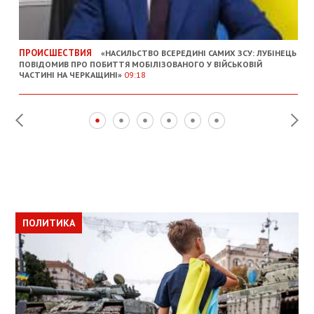
ПРОИСШЕСТВИЯ
«НАСИЛЬСТВО ВСЕРЕДИНІ САМИХ ЗСУ: ЛУБІНЕЦЬ
ПОВІДОМИВ ПРО ПОБИТТЯ МОБІЛІЗОВАНОГО У ВІЙСЬКОВІЙ
ЧАСТИНІ НА ЧЕРКАЩИНІ»
09:18
ПОЛИТИКА
ПОЛИТИКА
ОБЩЕСТВО
ПОЛИТИКА
ЭКОНОМИКА