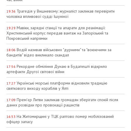
Трагедія у Вишневому: журналіст закликав перевірити
19:36
чоловіка впливової судді Ішуніної
Мавіки, зарядні станції та апарати для реанімації:
19:29
Християнський корпус передав вантаж на Запорізький та
Покровський напрямки
Водій називав військових "дурними" та "воюючими за
18:06
бандитів" відео викликало скандал
Рекордне обміління Дунаю в Будапешті відкрило
17:56
артефакти Другої світової війни
Українські морські платформи відновили традицію
17:27
святкового виходу кораблів у Ялті
Прем’єр Литви закликав громадян зберігати спокій після
17:09
даних розвідки про провокації рашистів
На Житомирщині у ТЦК раптово помер мобілізований
16:53
офіцер запасу