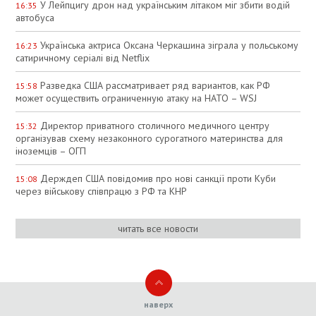
У Лейпцигу дрон над українським літаком міг збити водій
16:35
автобуса
Українська актриса Оксана Черкашина зіграла у польському
16:23
сатиричному серіалі від Netflix
Разведка США рассматривает ряд вариантов, как РФ
15:58
может осуществить ограниченную атаку на НАТО – WSJ
Директор приватного столичного медичного центру
15:32
організував схему незаконного сурогатного материнства для
іноземців – ОГП
Держдеп США повідомив про нові санкції проти Куби
15:08
через військову співпрацю з РФ та КНР
читать все новости
наверх