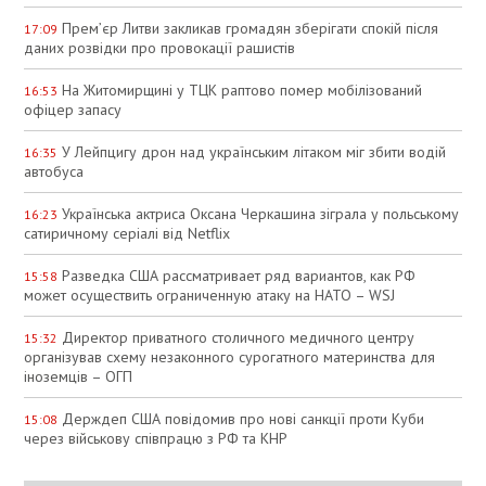
Прем’єр Литви закликав громадян зберігати спокій після
17:09
даних розвідки про провокації рашистів
На Житомирщині у ТЦК раптово помер мобілізований
16:53
офіцер запасу
У Лейпцигу дрон над українським літаком міг збити водій
16:35
автобуса
Українська актриса Оксана Черкашина зіграла у польському
16:23
сатиричному серіалі від Netflix
Разведка США рассматривает ряд вариантов, как РФ
15:58
может осуществить ограниченную атаку на НАТО – WSJ
Директор приватного столичного медичного центру
15:32
організував схему незаконного сурогатного материнства для
іноземців – ОГП
Держдеп США повідомив про нові санкції проти Куби
15:08
через військову співпрацю з РФ та КНР