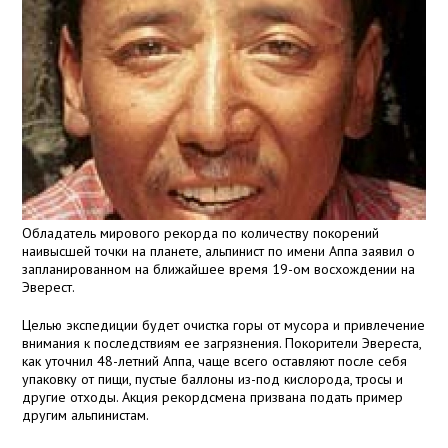
Обладатель мирового рекорда по количеству покорений
наивысшей точки на планете, альпинист по имени Аппа заявил о
запланированном на ближайшее время 19-ом восхождении на
Эверест.
Целью экспедиции будет очистка горы от мусора и привлечение
внимания к последствиям ее загрязнения. Покорители Эвереста,
как уточнил 48-летний Аппа, чаще всего оставляют после себя
упаковку от пищи, пустые баллоны из-под кислорода, тросы и
другие отходы. Акция рекордсмена призвана подать пример
другим альпинистам.