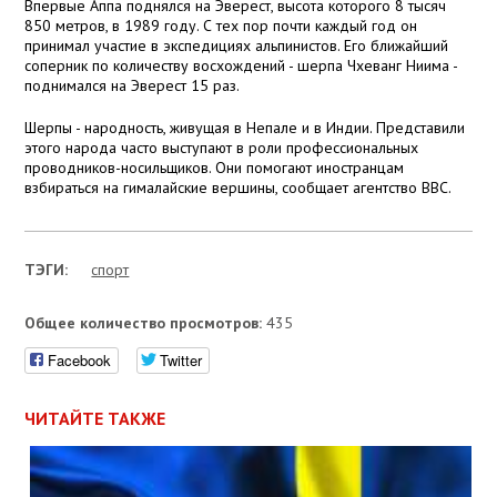
Впервые Аппа поднялся на Эверест, высота которого 8 тысяч
850 метров, в 1989 году. С тех пор почти каждый год он
принимал участие в экспедициях альпинистов. Его ближайший
соперник по количеству восхождений - шерпа Чхеванг Ниима -
поднимался на Эверест 15 раз.
Шерпы - народность, живущая в Непале и в Индии. Представили
этого народа часто выступают в роли профессиональных
проводников-носильщиков. Они помогают иностранцам
взбираться на гималайские вершины, сообщает агентство BBC.
ТЭГИ:
спорт
Общее количество просмотров:
435
Facebook
Twitter
ЧИТАЙТЕ ТАКЖЕ