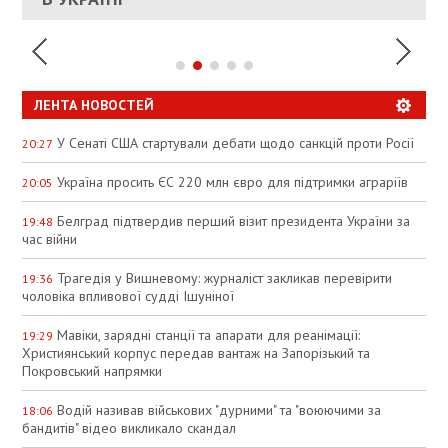
ЛЕНТА НОВОСТЕЙ
У Сенаті США стартували дебати щодо санкцій проти Росії
20:27
Україна просить ЄС 220 млн євро для підтримки аграріїв
20:05
Белград підтвердив перший візит президента України за
19:48
час війни
Трагедія у Вишневому: журналіст закликав перевірити
19:36
чоловіка впливової судді Ішуніної
Мавіки, зарядні станції та апарати для реанімації:
19:29
Християнський корпус передав вантаж на Запорізький та
Покровський напрямки
Водій називав військових "дурними" та "воюючими за
18:06
бандитів" відео викликало скандал