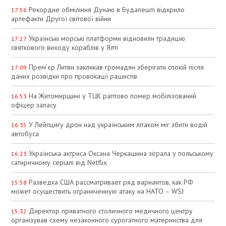
Рекордне обміління Дунаю в Будапешті відкрило
17:56
артефакти Другої світової війни
Українські морські платформи відновили традицію
17:27
святкового виходу кораблів у Ялті
Прем’єр Литви закликав громадян зберігати спокій після
17:09
даних розвідки про провокації рашистів
На Житомирщині у ТЦК раптово помер мобілізований
16:53
офіцер запасу
У Лейпцигу дрон над українським літаком міг збити водій
16:35
автобуса
Українська актриса Оксана Черкашина зіграла у польському
16:23
сатиричному серіалі від Netflix
Разведка США рассматривает ряд вариантов, как РФ
15:58
может осуществить ограниченную атаку на НАТО – WSJ
Директор приватного столичного медичного центру
15:32
організував схему незаконного сурогатного материнства для