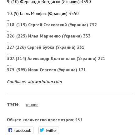
9. (10) Фернандо Вердаско (Испания) 3590
10. (9) Гаэль Монфис (Франция) 3550
…
118. (119) Сергей Стаховский (Украина) 732
…
226. (225) Илья Марченко (Украина) 333
…
227 (226) Сергей Бубка (Украина) 331
…
307. (314) Александр Долгополов (Украина) 221
…
375. (395) Иван Сергеев (Украина) 171
Сообщает atpworldtour.com
ТЭГИ:
теннис
Общее количество просмотров:
451
Facebook
Twitter