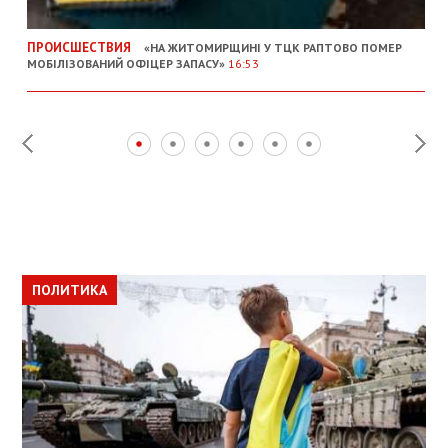
ПРОИСШЕСТВИЯ
«НА ЖИТОМИРЩИНІ У ТЦК РАПТОВО ПОМЕР
МОБІЛІЗОВАНИЙ ОФІЦЕР ЗАПАСУ»
16:53
ПОЛИТИКА
ПОЛИТИКА
ОБЩЕСТВО
ПОЛИТИКА
ЭКОНОМИКА