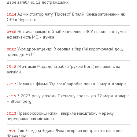
двоє загиблих, 12 постраждалих
Адміністратор чату "Протест" Віталій Камка затриманий як
10:14
СЗЧ в Черкасах
Нестача пального й забезпечення в ЗСУ ставить під сумнів
09:06
ефективність МО, - думка
Укргідрометцентр: 9 серпня в Україні короткочасні дощі,
00:02
вдень до +33°
М'яч, який Марадона забив "рукою Бога", виставлять на
23:18
аукціон
Нолан на фільмі "Одіссея" заробив понад 1 млрд доларів
22:12
З 2022 року доходи Пхеньяну зросли до 22 млрд доларів
21:19
– Bloomberg
Правоохоронці Іспанії викрила масштабну мережу
20:13
переправлення мігрантів
Син Зінедіна Зідана Лука розірвав контракт з іспанською
19:20
"Гранадою"