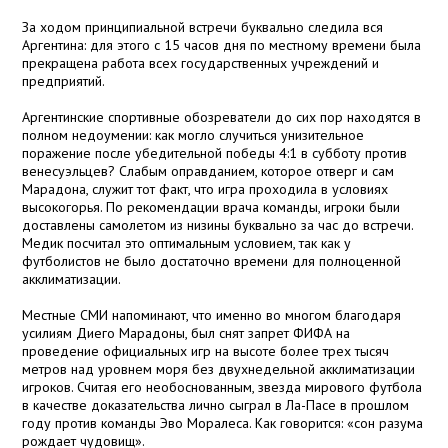
За ходом принципиальной встречи буквально следила вся
Аргентина: для этого с 15 часов дня по местному времени была
прекращена работа всех государственных учреждений и
предприятий.
Аргентинские спортивные обозреватели до сих пор находятся в
полном недоумении: как могло случиться унизительное
поражение после убедительной победы 4:1 в субботу против
венесуэльцев? Слабым оправданием, которое отверг и сам
Марадона, служит тот факт, что игра проходила в условиях
высокогорья. По рекомендации врача команды, игроки были
доставлены самолетом из низины буквально за час до встречи.
Медик посчитал это оптимальным условием, так как у
футболистов не было достаточно времени для полноценной
акклиматизации.
Местные СМИ напоминают, что именно во многом благодаря
усилиям Диего Марадоны, был снят запрет ФИФА на
проведение официальных игр на высоте более трех тысяч
метров над уровнем моря без двухнедельной акклиматизации
игроков. Считая его необоснованным, звезда мирового футбола
в качестве доказательства лично сыграл в Ла-Пасе в прошлом
году против команды Эво Моралеса. Как говорится: «сон разума
рождает чудовищ».