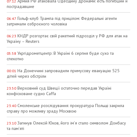
Армия РФ атаковала Одесщину дронами: есть погибший и
07:12
пострадавшие
Гольф-клуб Трампа під прицілом: Федеральні агенти
06:47
затримали озброєного чоловіка
КНДР розгортає свій ракетний підрозділ у РФ для атак на
06:23
Україну – Reuters
Укргідрометцентр: В Україні 6 серпня буде сухо та
05:58
спекотно
На Донеччині запровадили примусову евакуацію 525
00:01
дітей через обстріли
Верховний суд Швеції остаточно передав Україні
23:50
конфісковане судно Caffa
Смоленське розслідування: прокуратура Польщі закрила
23:40
справу про можливу зраду Москвою
Загинув Олексій Юков, його ім’я стало символом Донбасу
23:10
та пам’яті