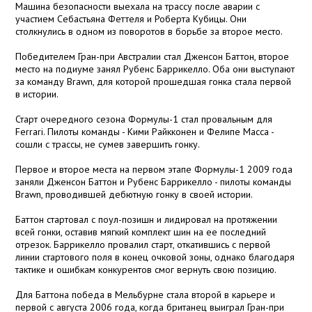
Машина безопасности выехала на трассу после аварии с
участием Себастьяна Феттеля и Роберта Кубицы. Они
столкнулись в одном из поворотов в борьбе за второе место.
Победителем Гран-при Австралии стал Дженсон Баттон, второе
место на подиуме занял Рубенс Баррикелло. Оба они выступают
за команду Brawn, для которой прошедшая гонка стала первой
в истории.
Старт очередного сезона Формулы-1 стал провальным для
Ferrari. Пилоты команды - Кими Райкконен и Фелипе Масса -
сошли с трассы, не сумев завершить гонку.
Первое и второе места на первом этапе Формулы-1 2009 года
заняли Дженсон Баттон и Рубенс Баррикелло - пилоты команды
Brawn, проводившей дебютную гонку в своей истории.
Баттон стартовал с поул-позишн и лидировал на протяжении
всей гонки, оставив мягкий комплект шин на ее последний
отрезок. Баррикелло провалил старт, откатившись с первой
линии стартового поля в конец очковой зоны, однако благодаря
тактике и ошибкам конкурентов смог вернуть свою позицию.
Для Баттона победа в Мельбурне стала второй в карьере и
первой с августа 2006 года, когда британец выиграл Гран-при