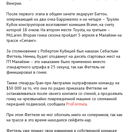
Венгрии.
После первого этапа в общем зачете лидирует Баттон,
опережающий на два очка Баррикелло и на четыре – Трулли.
Кубок конструкторов возглавляет конюшня Brawn, на счету
которой 18 очков. На втором месте Toyota, на третьем –
McLaren. Вторая гонка сезона пройдет 5 апреля в Малайзии на
трассе «Сепанг».
За столкновение с Робертом Кубицей был наказан Себастьян
Феттель. Немец будет отодвинут на десять стартовых мест на
ГП Малайзии – это наказание было применено вместо
стандартного штрафа в 25 секунд, так как Феттель не
финишировал в гонке.
Также стюарды Гран-при Австралии оштрафовали команду на
$50 000 за то, что она по радио приказала Феттелю не
останавливаться после своего контакта со стеной, а продолжать
гонку на чрезвычайно поврежденной машине со сломанной
передней подвеской, сообщила
ProFormula
.
При этом Феттеля не мог обогнать никто из соперников, так как
на трассе в это время находился сейфети-кар.
Феттель уже принес свои извинения и собственной команде