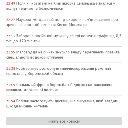
Після нічної атаки на Київ акторка Світлицька зізналася у
22:49
відчутті відчаю та безпомічності
Науково‑методичний центр охорони пам’яток заявив про
22:27
зрив планового обстеження Києво‑Могилянки
Заборона російської музики у сфері послуг: штрафи від 8,5
22:13
тис. до 170 тис. грн
Маловоддя на річках змусило владу переглянути правила
21:55
спеціального водокористування
Росія планує розгорнути північнокорейський ракетний
21:38
підрозділ у Воронезькій області
Соціальний фронт: боротьба з бідністю стає ключовим
21:09
викликом державної політики
Росіяни застосовують дистанційне мінування, щоб завдати
20:54
шкоди мирним жителям
читать все новости