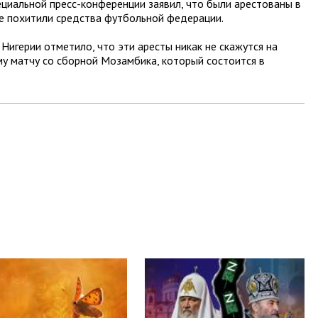
ециальной пресс-конференции заявил, что были арестованы в
е похитили средства футбольной федерации.
игерии отметило, что эти аресты никак не скажутся на
у матчу со сборной Мозамбика, который состоится в