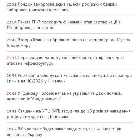
Лондон заморозив активи шести російських банків і
22:52
заборонив транзакції через них
Ракета FP‑7 проходить фінальний етап сертифікації в
22:04
Міноборони, - президент
Віктора Ющенка обрали головою наглядової ради Музею
21:48
Голодомору
Перспективи експорту соняшникової олії зірвані через
21:15
атаки на інфраструктуру
Російські та білоруські гімнастки виступатимуть без прапорів
20:55
і гімнів на ЧС‑2026 у Німеччині
У Гданську чоловік напав на українця та двох поляків,
20:02
назвавши їх "бандерівцями"
Священника УПЦ (МП) засудили до 15 років за наведення
19:41
російських ударів на Донеччині
Військова омбудсманка повідомила, скільки іноземців
19:07
воюють за Україну