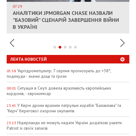
ИНТЕГРАЦИЯ УКРАИНЫ В НАТО ВРЯД ЛИ
СОСТОИТСЯ В БЛИЖАЙШЕЕ ВРЕМЯ, –
07:29
КАНДИДАТ В ПРЕМЬЕРЫ ПОЛЬШИ ПРИЗВАЛ
АНАЛІТИКИ JPMORGAN CHASE НАЗВАЛИ
ПАЛИВНИЙ РИНОК РОЗІГРІЛИ ШТУЧНО:
РЮТТЕ
ЕС ПРЕКРАТИТЬ ВОЕННУЮ ПОМОЩЬ
"БАЗОВИЙ" СЦЕНАРІЙ ЗАВЕРШЕННЯ ВІЙНИ
АНАЛІТИКИ ЗВИНУВАТИЛИ АЗС У
УКРАИНЕ
В УКРАЇНІ
СПЕКУЛЯЦІЇ
ЛЕНТА НОВОСТЕЙ
Укргідрометцентр: 7 серпня прогнозують до +38°,
05:58
подекуди - значні дощі та грози
Ситуація в Сеуті довела вразливість європейських
00:01
кордонів, - єврокомісар
У Керчі дрони вразили патрульні кораблі "Балаклава" та
23:45
"Керч" берегової охорони окупантів
Нідерланди не можуть надати Україні додаткові ракети
23:13
Patriot зі своїх запасів