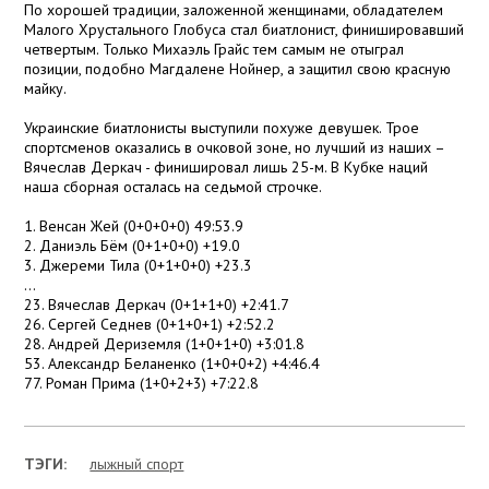
По хорошей традиции, заложенной женщинами, обладателем
Малого Хрустального Глобуса стал биатлонист, финишировавший
четвертым. Только Михаэль Грайс тем самым не отыграл
позиции, подобно Магдалене Нойнер, а защитил свою красную
майку.
Украинские биатлонисты выступили похуже девушек. Трое
спортсменов оказались в очковой зоне, но лучший из наших –
Вячеслав Деркач - финишировал лишь 25-м. В Кубке наций
наша сборная осталась на седьмой строчке.
1. Венсан Жей (0+0+0+0) 49:53.9
2. Даниэль Бём (0+1+0+0) +19.0
3. Джереми Тила (0+1+0+0) +23.3
...
23. Вячеслав Деркач (0+1+1+0) +2:41.7
26. Сергей Седнев (0+1+0+1) +2:52.2
28. Андрей Дериземля (1+0+1+0) +3:01.8
53. Александр Беланенко (1+0+0+2) +4:46.4
77. Роман Прима (1+0+2+3) +7:22.8
ТЭГИ:
лыжный спорт