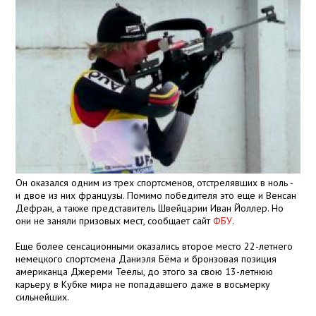
Он оказался одним из трех спортсменов, отстрелявших в ноль -
и двое из них французы. Помимо победителя это еще и Венсан
Дефран, а также представитель Швейцарии Иван Йоллер. Но
они не заняли призовых мест, сообщает сайт
ФБУ
.
Еще более сенсационными оказались второе место 22-летнего
немецкого спортсмена Даниэля Бёма и бронзовая позиция
американца Джереми Теелы, до этого за свою 13-летнюю
карьеру в Кубке мира не попадавшего даже в восьмерку
сильнейших.