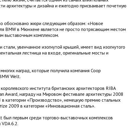
ти архитектуры и дизайна и ежегодно присваивает почетную
ло обосновано жюри следующим образом: «Новое
для BMW в Мюнхене является не просто потрясающим местом
ым выставочным комплексом.
и стали, увенчанное изогнутой крышей, имеет вид изогнутого
ентальная лестница на входе, оригинальные мосты и
з многих наград, которые получила компания Coop
 BMW Welt.
королевского института британских архитекторов RIBA
ropean Award, награду на Мировом фестивале архитектуры 2008
008 в категории «Производство», немецкую премию стальных
rize 2009 в категории «Инновационная сталь».
lt был первым среди торгово-выставочных комплексов
 VDA 6.2.