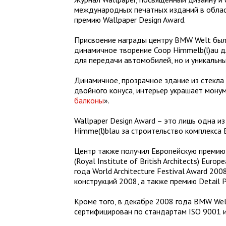
международных печатных изданий в облас
премию Wallpaper Design Award.
Присвоение награды центру BMW Welt бы
динамичное творение Coop Himmelb(l)au 
для передачи автомобилей, но и уникальн
Динамичное, прозрачное здание из стекла 
двойного конуса, интерьер украшает монум
балконы
».
Wallpaper Design Award – это лишь одна и
Himme(l)blau за строительство комплекса
Центр также получил Европейскую премию 
(Royal Institute of British Architects) Eu
года World Architecture Festival Award 2
конструкций 2008, а также премию Detail P
Кроме того, в декабре 2008 года BMW We
сертифицирован по стандартам ISO 9001 и