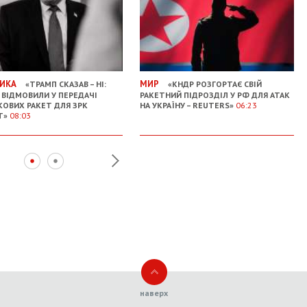
ИКА
МИР
«ТРАМП СКАЗАВ – НІ:
«КНДР РОЗГОРТАЄ СВІЙ
І ВІДМОВИЛИ У ПЕРЕДАЧІ
РАКЕТНИЙ ПІДРОЗДІЛ У РФ ДЛЯ АТАК
ОВИХ РАКЕТ ДЛЯ ЗРК
НА УКРАЇНУ – REUTERS»
06:23
T»
08:03
наверх