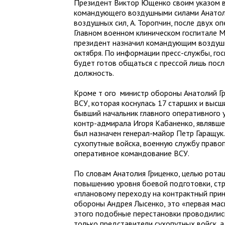
Президент Виктор Ющенко своим указом в
командующего воздушными силами Анатоли
воздушных сил, А. Торопчин, после двух о
Главном военном клиническом госпитале М
президент назначил командующим воздушн
октября. По информации пресс-службы, гос
будет готов общаться с прессой лишь пос
должность.
Кроме т ого
министр обороны Анатолий Г
ВСУ, которая коснулась 17 старших и высш
бывший начальник главного оперативного 
контр-адмирала Игоря Кабаненко, являвше
был назначен генерал-майор Петр Гаращук
сухопутные войска, военную службу прав
оперативное командование ВСУ.
По словам Анатолия Гриценко, целью рота
повышению уровня боевой подготовки, стр
«плановому переходу на контрактный прин
обороны Андрея Лысенко, это «первая мас
этого подобные перестановки проводились
только представители сухопутных войск, а