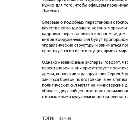
нужно для того, чтобы офицеры перенимали
Лысенко.
Впервые о подобных перестановках господ
качестве командующего военно-морскими 
кадровые перестановки в военном ведомст
видов вооруженных сил будут пропорциона
управленческие структуры и заниматься пр
практикуется во всех ведущих армиях мира
Однако независимые эксперты говорят, чт
перестановок, в них присутствует полити
армии, конверсии и разоружения Сергея Зг
заняться боевой подготовкой, а не втягив
политических сил метят на министерские д
убивает двух зайцев: достигает повышения
с возможными кулуарными договоренностями
ТЭГИ:
армия