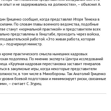
 опыт и не задерживались на должностях», – объяснил А.
ин Гриценко сообщил, когда представлял Игоря Тенюха в
силами. По словам главы военного ведомства, подобные
ве станут «нормальной практикой» и представители всех
льно представлены в Генштабе, проходить через войска,
еподавательской работой. «Это живая работа, которая
»,– подчеркнул министр.
о кроме практического смысла нынешних кадровых
ческая подоплека. По мнению эксперта Центра исследований
уреца. «Крупная кадровая перестановка заставит генералов
аться в закулисные игры, когда некоторые представители
олжности, в том числе в Минобороны. Так Анатолий Гриценко
 уровня боевой подготовки и минимизирует риски, связанные
», – считает С. Згурец.