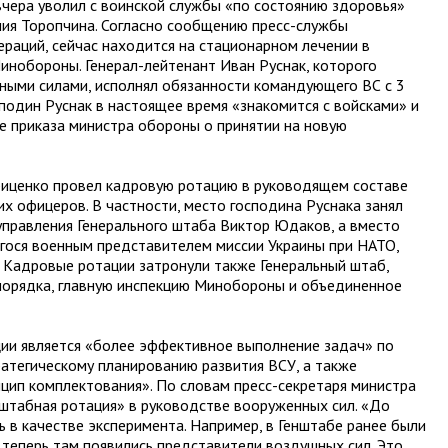
чера уволил с воинской службы «по состоянию здоровья»
я Торопчина. Согласно сообщению пресс-службы
пераций, сейчас находится на стационарном лечении в
инобороны. Генерал-лейтенант Иван Руснак, которого
ыми силами, исполнял обязанности командующего ВС с 3
подин Руснак в настоящее время «знакомится с войсками» и
ле приказа министра обороны о принятии на новую
риценко провел кадровую ротацию в руководящем составе
их офицеров. В частности, место господина Руснака занял
управления Генерального штаба Виктор Юдаков, а вместо
гося военным представителем миссии Украины при НАТО,
. Кадровые ротации затронули также Генеральный штаб,
опорядка, главную инспекцию Минобороны и объединенное
ции является «более эффективное выполнение задач» по
атегическому планированию развития ВСУ, а также
цип комплектования». По словам пресс-секретаря министра
штабная ротация» в руководстве вооруженных сил. «До
 в качестве эксперимента. Например, в Генштабе ранее были
 теперь там появились представители воздушных сил. Это