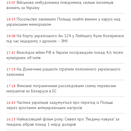
Військова омбудсманка повідомила, скільки іноземців
19:07
воюють за Україну
Посольство закликало Польщу знайти винних у нарузі над
18:33
українським меморіалом
На борту українського Ан-124 у Лейпцигу були боєприпаси
18:08
під час інциденту з дроном – ЗМІ
Внаслідок війни РФ в Україні постраждали понад 4,6 тисячі
17:42
культурних об’єктів
На Донеччині рашисти стратили полоненого українського
17:29
захисника
Финские пограничники расследовали схему перевозки
17:18
мигрантов из Беларуси в ЕС
Частина українців задумується про переїзд із Польщі
16:43
через зростання антиукраїнських настроїв
Найкасовіший фільм року: Сіквел про "Людину-павука" за
16:23
тиждень зібрав понад 1 млрд доларів