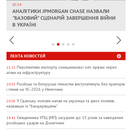
СОСТОИТСЯ В БЛИЖАЙШЕЕ ВРЕМЯ, –
07:29
КАНДИДАТ В ПРЕМЬЕРЫ ПОЛЬШИ ПРИЗВАЛ
АНАЛІТИКИ JPMORGAN CHASE НАЗВАЛИ
ПАЛИВНИЙ РИНОК РОЗІГРІЛИ ШТУЧНО:
РЮТТЕ
ЕС ПРЕКРАТИТЬ ВОЕННУЮ ПОМОЩЬ
"БАЗОВИЙ" СЦЕНАРІЙ ЗАВЕРШЕННЯ ВІЙНИ
АНАЛІТИКИ ЗВИНУВАТИЛИ АЗС У
УКРАИНЕ
В УКРАЇНІ
СПЕКУЛЯЦІЇ
ЛЕНТА НОВОСТЕЙ
Перспективи експорту соняшникової олії зірвані через
21:15
атаки на інфраструктуру
Російські та білоруські гімнастки виступатимуть без прапорів
20:55
і гімнів на ЧС‑2026 у Німеччині
У Гданську чоловік напав на українця та двох поляків,
20:02
назвавши їх "бандерівцями"
Священника УПЦ (МП) засудили до 15 років за наведення
19:41
російських ударів на Донеччині