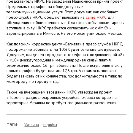
представитель НКРС. На заседании Нацкомиссии принят проект
Предельных тарифов на общедоступные
телекоммуникационные услуги. Этот документ, как сообщает
пресс-служба НКРС, обещают выложить на
сайте НКРС
для
обсуждения с общественностью. Для того, чтобы новые тарифы
вступили в силу, НКРС требуется согласовать их с АМКУ и
зарегистрировать в Минюсте. На это может уйти около месяца.
Как пояснили корреспонденту «Багнета» в пресс-службе НКРС,
подорожание абонплаты на 10% будет означать следующее.
Допустим, владелец городского телефона с подключенной «8»
и «10» (междугородняя и международная связь) платил
ежемесячно около 16 грн. абонплаты. После вступления в силу
новых тарифов будет платить 17,6 грн. А стоимость звонков
будет зависеть от их количества, продолжительности и типа: по
межгороду, по городу и т.д.
Также на вчерашнем заседании НКРС утвержден проект
«Перечня радиоэлектронных устройств…», ввоз которых на
территорию Украины не требует специального разрешения.
ТЭГИ:
Украина
тарифы