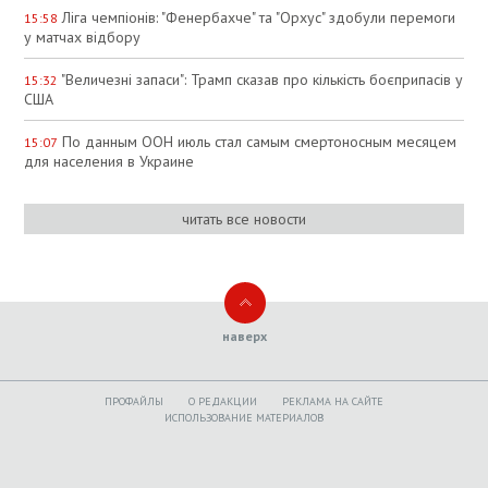
Ліга чемпіонів: "Фенербахче" та "Орхус" здобули перемоги
15:58
у матчах відбору
"Величезні запаси": Трамп сказав про кількість боєприпасів у
15:32
США
По данным ООН июль стал самым смертоносным месяцем
15:07
для населения в Украине
читать все новости
наверх
ПРОФАЙЛЫ
O РЕДАКЦИИ
РЕКЛАМА НА САЙТЕ
ИСПОЛЬЗОВАНИЕ МАТЕРИАЛОВ