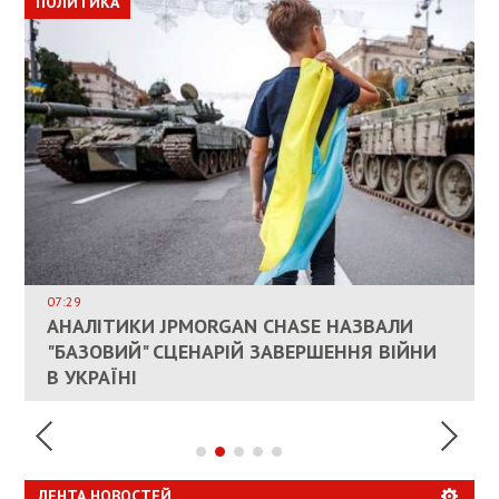
ПОЛИТИКА
ПОЛИТИКА
ОБЩЕСТВО
ПОЛИТИКА
ЭКОНОМИКА
ВЛАСНИКАМ ЗРУЙНОВАНОГО ЖИТЛА
ДОЗВОЛИЛИ НЕ ПЛАТИТИ ЗА КОМУНАЛКУ
ИНТЕГРАЦИЯ УКРАИНЫ В НАТО ВРЯД ЛИ
СОСТОИТСЯ В БЛИЖАЙШЕЕ ВРЕМЯ, –
07:29
КАНДИДАТ В ПРЕМЬЕРЫ ПОЛЬШИ ПРИЗВАЛ
АНАЛІТИКИ JPMORGAN CHASE НАЗВАЛИ
ПАЛИВНИЙ РИНОК РОЗІГРІЛИ ШТУЧНО:
РЮТТЕ
ЕС ПРЕКРАТИТЬ ВОЕННУЮ ПОМОЩЬ
"БАЗОВИЙ" СЦЕНАРІЙ ЗАВЕРШЕННЯ ВІЙНИ
АНАЛІТИКИ ЗВИНУВАТИЛИ АЗС У
УКРАИНЕ
В УКРАЇНІ
СПЕКУЛЯЦІЇ
ЛЕНТА НОВОСТЕЙ