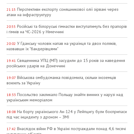
Перспективи експорту соняшникової олії зірвані через
21:15
атаки на інфраструктуру
Російські та білоруські гімнастки виступатимуть без прапорів
20:55
і гімнів на ЧС‑2026 у Німеччині
У Гданську чоловік напав на українця та двох поляків,
20:02
назвавши їх "бандерівцями"
Священника УПЦ (МП) засудили до 15 років за наведення
19:41
російських ударів на Донеччині
Військова омбудсманка повідомила, скільки іноземців
19:07
воюють за Україну
Посольство закликало Польщу знайти винних у нарузі над
18:33
українським меморіалом
На борту українського Ан-124 у Лейпцигу були боєприпаси
18:08
під час інциденту з дроном – ЗМІ
Внаслідок війни РФ в Україні постраждали понад 4,6 тисячі
17:42
культурних об’єктів