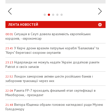
ЛЕНТА НОВОСТЕЙ
Ситуація в Сеуті довела вразливість європейських
00:01
кордонів, - єврокомісар
У Керчі дрони вразили патрульні кораблі "Балаклава" та
23:45
"Керч" берегової охорони окупантів
Нідерланди не можуть надати Україні додаткові ракети
23:13
Patriot зі своїх запасів
Лондон заморозив активи шести російських банків і
22:52
заборонив транзакції через них
Ракета FP‑7 проходить фінальний етап сертифікації в
22:04
Міноборони, - президент
Віктора Ющенка обрали головою наглядової ради Музею
21:48
Голодомору