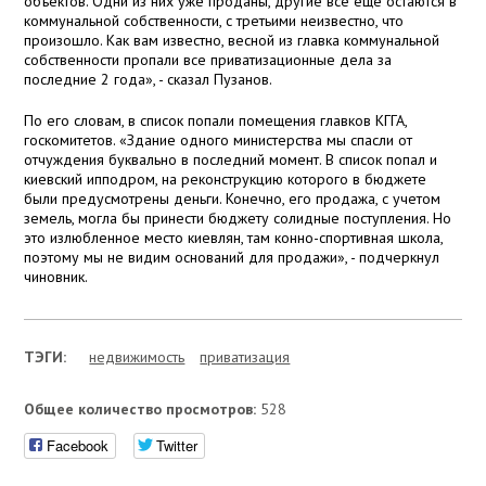
объектов. Одни из них уже проданы, другие все еще остаются в
коммунальной собственности, с третьими неизвестно, что
произошло. Как вам известно, весной из главка коммунальной
собственности пропали все приватизационные дела за
последние 2 года», - сказал Пузанов.
По его словам, в список попали помещения главков КГГА,
госкомитетов. «Здание одного министерства мы спасли от
отчуждения буквально в последний момент. В список попал и
киевский ипподром, на реконструкцию которого в бюджете
были предусмотрены деньги. Конечно, его продажа, с учетом
земель, могла бы принести бюджету солидные поступления. Но
это излюбленное место киевлян, там конно-спортивная школа,
поэтому мы не видим оснований для продажи», - подчеркнул
чиновник.
ТЭГИ:
недвижимость
приватизация
Общее количество просмотров:
528
Facebook
Twitter