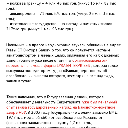
– вояжи за границу – 4 млн. 48 тыс. грн. (минус 15 млн. 82 тыс.
грн.);
– авиаперелеты – 71 млн. 370 тыс. грн. (минус 25 млн. 35 тыс.
грн.);
– изготовление государственных наград и памятных знаков –
217тыс. грн. (минус 1 млн. 98 тыс. грн.).
Напомним – в прессе неоднократно звучали обвинения в адрес
Главы СП Виктора Балоги о том, что он пользуется частным
авиатранспортом в личных целях, оплачивая его из бюджетных
денег. «Багнет» уже писал о том, что
организовывала эти
перелеты панамская фирма LYRA ENTERPRISES
, которая также
выступила экспедитором судна «Фаина», переговоры об
осовбождении экипажа которого, несмотря на все надежды,
зашли в тупик.
Также напомним, что у Госуправления делами, которое
обеспечивает деятельность Секретариата
, уже был печальный
опыт заказа государственных наград на Банкнотно-монетном
дворе НБУ
. В 2003 году Госуправление делами заказало БМД
197,7 тыс. медалей «60 лет освобождения Украины от
фашистских захватчиков» на сумму 1,7 млн. грн.,
предусмотренные для вручения участникам боевых