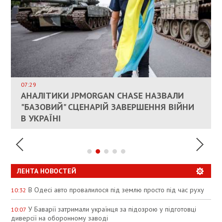
ВЛАСНИКАМ ЗРУЙНОВАНОГО ЖИТЛА
ДОЗВОЛИЛИ НЕ ПЛАТИТИ ЗА КОМУНАЛКУ
ИНТЕГРАЦИЯ УКРАИНЫ В НАТО ВРЯД ЛИ
СОСТОИТСЯ В БЛИЖАЙШЕЕ ВРЕМЯ, –
07:29
КАНДИДАТ В ПРЕМЬЕРЫ ПОЛЬШИ ПРИЗВАЛ
АНАЛІТИКИ JPMORGAN CHASE НАЗВАЛИ
ПАЛИВНИЙ РИНОК РОЗІГРІЛИ ШТУЧНО:
РЮТТЕ
ЕС ПРЕКРАТИТЬ ВОЕННУЮ ПОМОЩЬ
"БАЗОВИЙ" СЦЕНАРІЙ ЗАВЕРШЕННЯ ВІЙНИ
АНАЛІТИКИ ЗВИНУВАТИЛИ АЗС У
УКРАИНЕ
В УКРАЇНІ
СПЕКУЛЯЦІЇ
ЛЕНТА НОВОСТЕЙ
В Одесі авто провалилося під землю просто під час руху
10:32
У Баварії затримали українця за підозрою у підготовці
10:07
диверсії на оборонному заводі