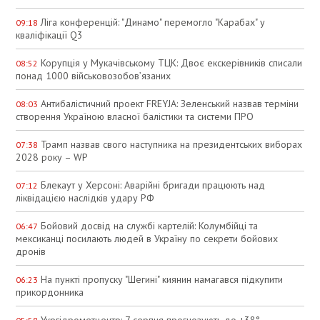
Ліга конференцій: "Динамо" перемогло "Карабах" у
09:18
кваліфікації Q3
Корупція у Мукачівському ТЦК: Двоє екскерівників списали
08:52
понад 1000 військовозобов’язаних
Антибалістичний проект FREYJA: Зеленський назвав терміни
08:03
створення Україною власної балістики та системи ПРО
Трамп назвав свого наступника на президентських виборах
07:38
2028 року – WP
Блекаут у Херсоні: Аварійні бригади працюють над
07:12
ліквідацією наслідків удару РФ
Бойовий досвід на службі картелій: Колумбійці та
06:47
мексиканці посилають людей в Україну по секрети бойових
дронів
На пункті пропуску "Шегині" киянин намагався підкупити
06:23
прикордонника
Укргідрометцентр: 7 серпня прогнозують до +38°,