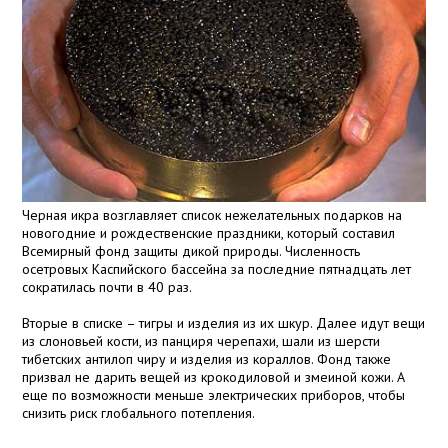
Черная икра возглавляет список нежелательных подарков на
новогодние и рождественские праздники, который составил
Всемирный фонд защиты дикой природы. Численность
осетровых Каспийского бассейна за последние пятнадцать лет
сократилась почти в 40 раз.
Вторые в списке – тигры и изделия из их шкур. Далее идут вещи
из слоновьей кости, из панциря черепахи, шали из шерсти
тибетских антилоп чиру и изделия из кораллов. Фонд также
призвал не дарить вещей из крокодиловой и змеиной кожи. А
еще по возможности меньше электрических приборов, чтобы
снизить риск глобального потепления.