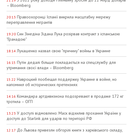
21:19
– Bloomberg
Правоохоронці Іспанії викрила масштабну мережу
20:13
переправлення мігрантів
Син Зінедіна Зідана Лука розірвав контракт з іспанською
19:20
"Гранадою"
Лукашенко назвал свою "причину" войны в Украине
18:14
Путін дедалі більше покладається на спецслужбу для
16:15
утримання своєї влади – Bloomberg
Навроцкий пообещал поддержку Украине в войне, но
15:22
напомнил об исторических претензиях
Командира артдивизиона подозревают в продаже 172 кг
14:16
тротила – ОГП
У доступі відмовлено: Маск відхилив прохання України у
13:23
доступі до Starlink для ударів по території РФ
До Львова привезли обгорілі книги з харківського складу,
12:17