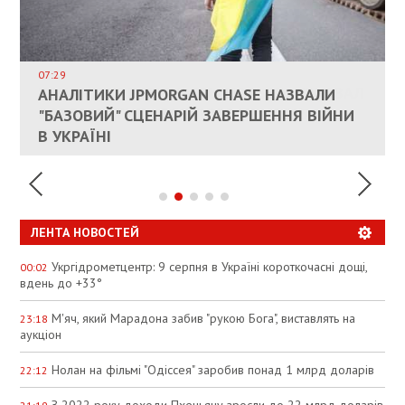
ВЛАСНИКАМ ЗРУЙНОВАНОГО ЖИТЛА
ДОЗВОЛИЛИ НЕ ПЛАТИТИ ЗА КОМУНАЛКУ
ИНТЕГРАЦИЯ УКРАИНЫ В НАТО ВРЯД ЛИ
СОСТОИТСЯ В БЛИЖАЙШЕЕ ВРЕМЯ, –
07:29
КАНДИДАТ В ПРЕМЬЕРЫ ПОЛЬШИ ПРИЗВАЛ
АНАЛІТИКИ JPMORGAN CHASE НАЗВАЛИ
ПАЛИВНИЙ РИНОК РОЗІГРІЛИ ШТУЧНО:
РЮТТЕ
ЕС ПРЕКРАТИТЬ ВОЕННУЮ ПОМОЩЬ
"БАЗОВИЙ" СЦЕНАРІЙ ЗАВЕРШЕННЯ ВІЙНИ
АНАЛІТИКИ ЗВИНУВАТИЛИ АЗС У
УКРАИНЕ
В УКРАЇНІ
СПЕКУЛЯЦІЇ
ЛЕНТА НОВОСТЕЙ
Укргідрометцентр: 9 серпня в Україні короткочасні дощі,
00:02
вдень до +33°
М'яч, який Марадона забив "рукою Бога", виставлять на
23:18
аукціон
Нолан на фільмі "Одіссея" заробив понад 1 млрд доларів
22:12
З 2022 року доходи Пхеньяну зросли до 22 млрд доларів