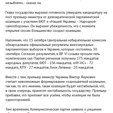
незыблем», - сказал он.
Глава государства выразил готовность утвердить кандидатуру на
пост премьер-министра от демократической парламентской
коалиции с участием БЮТ и «Нашей Украины – Народной
самообороны». Он выразил убежденность, что с момента
открытия сессии большинство создаст коалицию.
Напомним, что 15 октября Центральная избирательная комиссия
обнародовала официальные результаты внеочередных
парламентских выборов в Украине, которые состоялись 30
сентября. Согласно результатам, в ВР VI созыва прошли пять
политических сил: Партия регионов получила 175 мандатов
народных депутатов, БЮТ - 156 мандатов, «НУ-НС» - 72
мандата, КПУ - 27 мандатов, Блок Литвина - 20 мандатов.
Вместе с тем, премьер-министр Украины Виктор Янукович
считает невозможным формирование «одноцветной коалиции»,
так как, по его мнению, такая коалиция будет нестабильной, что,
в свою очередь, принесет нестабильность государству. Премьер
прибавил, что приложит все усилия, чтобы коалиция не была
односторонней.
Тем временем, Коммунистическая партия заявила о решении