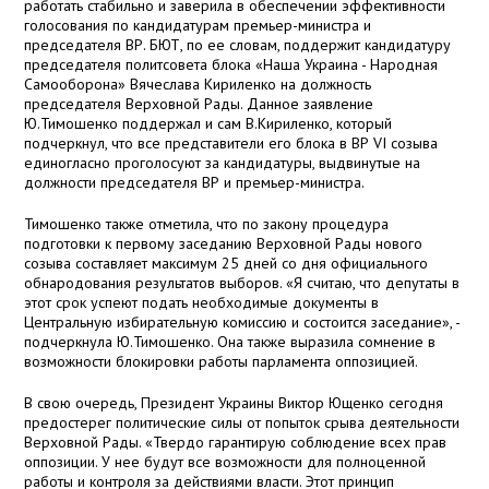
работать стабильно и заверила в обеспечении эффективности
голосования по кандидатурам премьер-министра и
председателя ВР. БЮТ, по ее словам, поддержит кандидатуру
председателя политсовета блока «Наша Украина - Народная
Самооборона» Вячеслава Кириленко на должность
председателя Верховной Рады. Данное заявление
Ю.Тимошенко поддержал и сам В.Кириленко, который
подчеркнул, что все представители его блока в ВР VI созыва
единогласно проголосуют за кандидатуры, выдвинутые на
должности председателя ВР и премьер-министра.
Тимошенко также отметила, что по закону процедура
подготовки к первому заседанию Верховной Рады нового
созыва составляет максимум 25 дней со дня официального
обнародования результатов выборов. «Я считаю, что депутаты в
этот срок успеют подать необходимые документы в
Центральную избирательную комиссию и состоится заседание», -
подчеркнула Ю.Тимошенко. Она также выразила сомнение в
возможности блокировки работы парламента оппозицией.
В свою очередь, Президент Украины Виктор Ющенко сегодня
предостерег политические силы от попыток срыва деятельности
Верховной Рады. «Твердо гарантирую соблюдение всех прав
оппозиции. У нее будут все возможности для полноценной
работы и контроля за действиями власти. Этот принцип