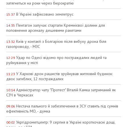
затягнеться на роки через бюрократію
В Україні зафіксовано землетрус
15:37
Пентагон залучає стартапи Кремнієвої долини для
14:35
поповнення арсеналу дешевими ракетами
Київ у контакті з Болгарією після вибуху дрона біля
13:32
газопроводу, - МЗС
Удар по Одесі: відомо про постраждалих людей та
12:29
руйнування у місті
У Харкові дрон рашистів зруйнував житловий будинок:
11:23
двоє загиблих, 12 постраждалих
Адміністратор чату "Протест" Віталій Камка затриманий як
10:14
СЗЧ в Черкасах
Нестача пального й забезпечення в ЗСУ ставить під сумнів
09:06
ефективність МО, - думка
Укргідрометцентр: 9 серпня в Україні короткочасні дощі,
00:02