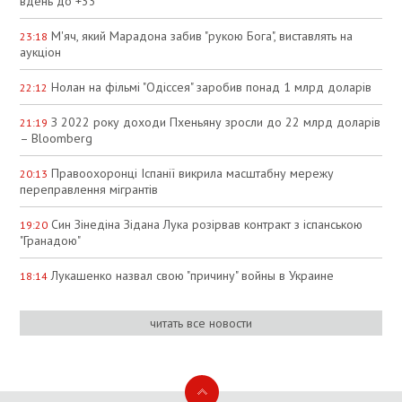
вдень до +33°
М'яч, який Марадона забив "рукою Бога", виставлять на
23:18
аукціон
Нолан на фільмі "Одіссея" заробив понад 1 млрд доларів
22:12
З 2022 року доходи Пхеньяну зросли до 22 млрд доларів
21:19
– Bloomberg
Правоохоронці Іспанії викрила масштабну мережу
20:13
переправлення мігрантів
Син Зінедіна Зідана Лука розірвав контракт з іспанською
19:20
"Гранадою"
Лукашенко назвал свою "причину" войны в Украине
18:14
читать все новости