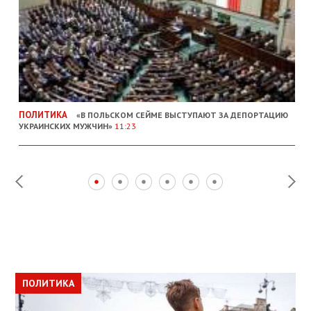
ПОЛИТИКА
«В ПОЛЬСКОМ СЕЙМЕ ВЫСТУПАЮТ ЗА ДЕПОРТАЦИЮ
УКРАИНСКИХ МУЖЧИН»
11:23
ПОЛИТИКА
ПОЛИТИКА
ОБЩЕСТВО
ПОЛИТИКА
ЭКОНОМИКА