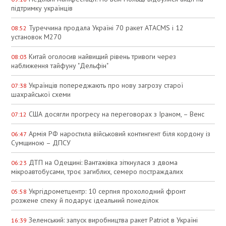
підтримку українців
Туреччина продала Україні 70 ракет ATACMS і 12
08:52
установок M270
Китай оголосив найвищий рівень тривоги через
08:03
наближення тайфуну "Дельфін"
Українців попереджають про нову загрозу старої
07:38
шахрайської схеми
США досягли прогресу на переговорах з Іраном, – Венс
07:12
Армія РФ наростила військовий контингент біля кордону із
06:47
Сумщиною – ДПСУ
ДТП на Одещині: Вантажівка зіткнулася з двома
06:23
мікроавтобусами, троє загиблих, семеро постраждалих
Укргідрометцентр: 10 серпня прохолодний фронт
05:58
розжене спеку й подарує ідеальний понеділок
Зеленський: запуск виробництва ракет Patriot в Україні
16:39