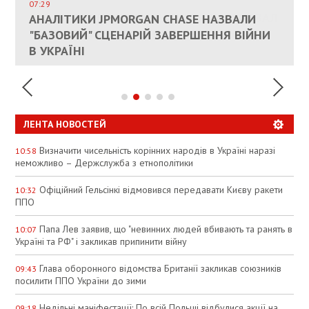
СОСТОИТСЯ В БЛИЖАЙШЕЕ ВРЕМЯ, –
07:29
КАНДИДАТ В ПРЕМЬЕРЫ ПОЛЬШИ ПРИЗВАЛ
АНАЛІТИКИ JPMORGAN CHASE НАЗВАЛИ
ПАЛИВНИЙ РИНОК РОЗІГРІЛИ ШТУЧНО:
РЮТТЕ
ЕС ПРЕКРАТИТЬ ВОЕННУЮ ПОМОЩЬ
"БАЗОВИЙ" СЦЕНАРІЙ ЗАВЕРШЕННЯ ВІЙНИ
АНАЛІТИКИ ЗВИНУВАТИЛИ АЗС У
УКРАИНЕ
В УКРАЇНІ
СПЕКУЛЯЦІЇ
ЛЕНТА НОВОСТЕЙ
Визначити чисельність корінних народів в Україні наразі
10:58
неможливо – Держслужба з етнополітики
Офіційний Гельсінкі відмовився передавати Києву ракети
10:32
ППО
Папа Лев заявив, що "невинних людей вбивають та ранять в
10:07
Україні та РФ" і закликав припинити війну
Глава оборонного відомства Британії закликав союзників
09:43
посилити ППО України до зими
Недільні маніфестації: По всій Польщі відбулися акції на
09:18