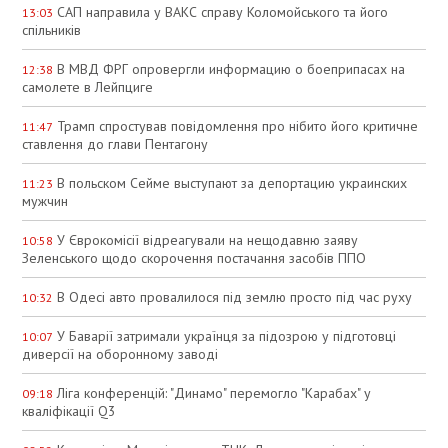
САП направила у ВАКС справу Коломойського та його
13:03
спільників
В МВД ФРГ опровергли информацию о боеприпасах на
12:38
самолете в Лейпциге
Трамп спростував повідомлення про нібито його критичне
11:47
ставлення до глави Пентагону
В польском Сейме выступают за депортацию украинских
11:23
мужчин
У Єврокомісії відреагували на нещодавню заяву
10:58
Зеленського щодо скорочення постачання засобів ППО
В Одесі авто провалилося під землю просто під час руху
10:32
У Баварії затримали українця за підозрою у підготовці
10:07
диверсії на оборонному заводі
Ліга конференцій: "Динамо" перемогло "Карабах" у
09:18
кваліфікації Q3