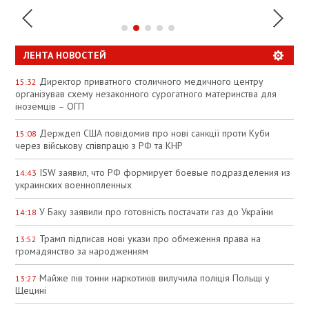
ЛЕНТА НОВОСТЕЙ
Директор приватного столичного медичного центру
15:32
організував схему незаконного сурогатного материнства для
іноземців – ОГП
Держдеп США повідомив про нові санкції проти Куби
15:08
через військову співпрацю з РФ та КНР
ISW заявил, что РФ формирует боевые подразделения из
14:43
украинских военнопленных
У Баку заявили про готовність постачати газ до України
14:18
Трамп підписав нові укази про обмеження права на
13:52
громадянство за народженням
Майже пів тонни наркотиків вилучила поліція Польщі у
13:27
Щецині