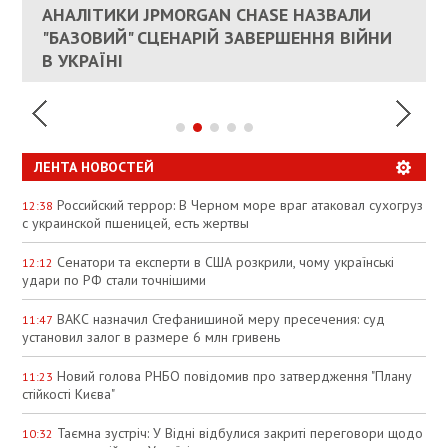
КАНДИДАТ В ПРЕМЬЕРЫ ПОЛЬШИ ПРИЗВАЛ
АНАЛІТИКИ JPMORGAN CHASE НАЗВАЛИ
ПАЛИВНИЙ РИНОК РОЗІГРІЛИ ШТУЧНО:
РЮТТЕ
ЕС ПРЕКРАТИТЬ ВОЕННУЮ ПОМОЩЬ
"БАЗОВИЙ" СЦЕНАРІЙ ЗАВЕРШЕННЯ ВІЙНИ
АНАЛІТИКИ ЗВИНУВАТИЛИ АЗС У
УКРАИНЕ
В УКРАЇНІ
СПЕКУЛЯЦІЇ
ЛЕНТА НОВОСТЕЙ
Российский террор: В Черном море враг атаковал сухогруз
12:38
с украинской пшеницей, есть жертвы
Сенатори та експерти в США розкрили, чому українські
12:12
удари по РФ стали точнішими
ВАКС назначил Стефанишиной меру пресечения: суд
11:47
установил залог в размере 6 млн гривень
Новий голова РНБО повідомив про затвердження "Плану
11:23
стійкості Києва"
Таємна зустріч: У Відні відбулися закриті переговори щодо
10:32