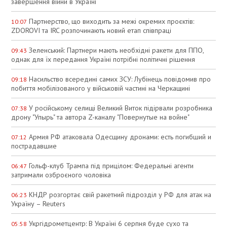
завершення війни в Україні
Партнерство, що виходить за межі окремих проєктів:
10:07
ZDOROVI та IRC розпочинають новий етап співпраці
Зеленський: Партнери мають необхідні ракети для ППО,
09:43
однак для їх передання Україні потрібні політичні рішення
Насильство всередині самих ЗСУ: Лубінець повідомив про
09:18
побиття мобілізованого у військовій частині на Черкащині
У російському селищі Великий Виток підірвали розробника
07:38
дрону "Упырь" та автора Z-каналу "Повернутые на войне"
Армия РФ атаковала Одесщину дронами: есть погибший и
07:12
пострадавшие
Гольф-клуб Трампа під прицілом: Федеральні агенти
06:47
затримали озброєного чоловіка
КНДР розгортає свій ракетний підрозділ у РФ для атак на
06:23
Україну – Reuters
Укргідрометцентр: В Україні 6 серпня буде сухо та
05:58