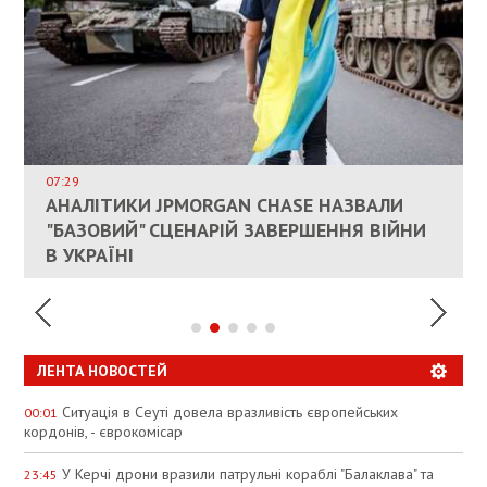
ВЛАСНИКАМ ЗРУЙНОВАНОГО ЖИТЛА
ДОЗВОЛИЛИ НЕ ПЛАТИТИ ЗА КОМУНАЛКУ
ИНТЕГРАЦИЯ УКРАИНЫ В НАТО ВРЯД ЛИ
СОСТОИТСЯ В БЛИЖАЙШЕЕ ВРЕМЯ, –
07:29
КАНДИДАТ В ПРЕМЬЕРЫ ПОЛЬШИ ПРИЗВАЛ
АНАЛІТИКИ JPMORGAN CHASE НАЗВАЛИ
ПАЛИВНИЙ РИНОК РОЗІГРІЛИ ШТУЧНО:
РЮТТЕ
ЕС ПРЕКРАТИТЬ ВОЕННУЮ ПОМОЩЬ
"БАЗОВИЙ" СЦЕНАРІЙ ЗАВЕРШЕННЯ ВІЙНИ
АНАЛІТИКИ ЗВИНУВАТИЛИ АЗС У
УКРАИНЕ
В УКРАЇНІ
СПЕКУЛЯЦІЇ
ЛЕНТА НОВОСТЕЙ
Ситуація в Сеуті довела вразливість європейських
00:01
кордонів, - єврокомісар
У Керчі дрони вразили патрульні кораблі "Балаклава" та
23:45