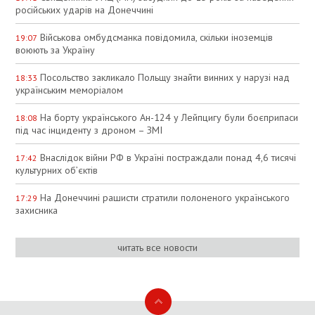
російських ударів на Донеччині
Військова омбудсманка повідомила, скільки іноземців
19:07
воюють за Україну
Посольство закликало Польщу знайти винних у нарузі над
18:33
українським меморіалом
На борту українського Ан-124 у Лейпцигу були боєприпаси
18:08
під час інциденту з дроном – ЗМІ
Внаслідок війни РФ в Україні постраждали понад 4,6 тисячі
17:42
культурних об’єктів
На Донеччині рашисти стратили полоненого українського
17:29
захисника
читать все новости