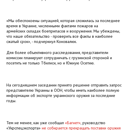
«Мы обеспокоены ситуацией, которая сложилась за последнее
время в Украине, численными фактами пожаров на
армейских складах боеприпасов и вооружения. Мы убеждены,
что наше обязательство - проверить все факты в наиболее
сжатый срок», - подчеркнул Коновалюк.
Для более объективного расследования, представители
комиссии планируют сотрудничать с грузинской стороной и
посетить не только Тбилиси, но и Южную Осетию.
На сегодняшнем заседании принято решение отправить запрос
представителю Украины в ООН, чтобы иметь наиболее полную
информации об экспорте украинского оружия за последние
годы.
Тем не менее, как уже сообщал
«Багнет»
, руководство
«Укрспецэкспорта»
не собирается прекращать поставки оружия