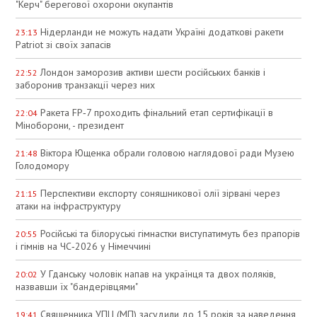
"Керч" берегової охорони окупантів
Нідерланди не можуть надати Україні додаткові ракети
23:13
Patriot зі своїх запасів
Лондон заморозив активи шести російських банків і
22:52
заборонив транзакції через них
Ракета FP‑7 проходить фінальний етап сертифікації в
22:04
Міноборони, - президент
Віктора Ющенка обрали головою наглядової ради Музею
21:48
Голодомору
Перспективи експорту соняшникової олії зірвані через
21:15
атаки на інфраструктуру
Російські та білоруські гімнастки виступатимуть без прапорів
20:55
і гімнів на ЧС‑2026 у Німеччині
У Гданську чоловік напав на українця та двох поляків,
20:02
назвавши їх "бандерівцями"
Священника УПЦ (МП) засудили до 15 років за наведення
19:41