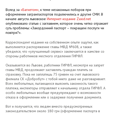
Вслед за
«Багнетом»
, к теме незаконных поборов при
оформлении загранпаспортов подключились и другие СМИ. В
начале августа львовское
Интернет-издание Zaxid.net
опубликовало статью с заглавием, которое очень четко отражает
суть проблемы: «Закордонний паспорт – покращені послуги чи
повітря?».
Корреспондент издания на собственном опыте ощутил, как
выполняется распоряжение главы МВД №608, а также
убедился, что «улучшенный сервис» заключается в хамстве со
стороны работников местного отделения ГИРФЛ.
Оказывается во Львове, работники ГИРФЛ, несмотря на запрет
главы МВД, продолжают заставлять граждан платить за
страховку. Пока не заплатишь 75 гривен на счет львовского
филиала СК «Добробут» с тобой никто даже не разговаривает.
Всех любопытных, пытающихся выяснить законность такого
платежа, инспекторы отправляют к начальнику отдела ГИРФЛ. А
особо любопытных вообще предупреждают о возможности
отказа в оформлении или о задержке получения документа.
Вот и получается, что людям вместо предусмотренных
законодательством около 180 грн (оформление паспорта в