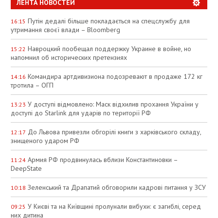
ЛЕНТА НОВОСТЕЙ
Путін дедалі більше покладається на спецслужбу для
16:15
утримання своєї влади – Bloomberg
Навроцкий пообещал поддержку Украине в войне, но
15:22
напомнил об исторических претензиях
Командира артдивизиона подозревают в продаже 172 кг
14:16
тротила – ОГП
У доступі відмовлено: Маск відхилив прохання України у
13:23
доступі до Starlink для ударів по території РФ
До Львова привезли обгорілі книги з харківського складу,
12:17
знищеного ударом РФ
Армия РФ продвинулась вблизи Константиновки –
11:24
DeepState
Зеленський та Драпатий обговорили кадрові питання у ЗСУ
10:18
У Києві та на Київщині пролунали вибухи: є загиблі, серед
09:25
них дитина