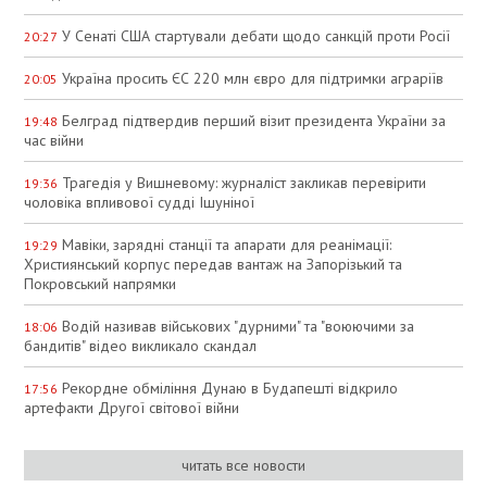
У Сенаті США стартували дебати щодо санкцій проти Росії
20:27
Україна просить ЄС 220 млн євро для підтримки аграріїв
20:05
Белград підтвердив перший візит президента України за
19:48
час війни
Трагедія у Вишневому: журналіст закликав перевірити
19:36
чоловіка впливової судді Ішуніної
Мавіки, зарядні станції та апарати для реанімації:
19:29
Християнський корпус передав вантаж на Запорізький та
Покровський напрямки
Водій називав військових "дурними" та "воюючими за
18:06
бандитів" відео викликало скандал
Рекордне обміління Дунаю в Будапешті відкрило
17:56
артефакти Другої світової війни
читать все новости