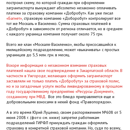
построил схему, по которой граждан при оформлении
загранпаспорта вынуждают абсолютно незаконно оплачивать
платежи за страховку компании «Добробут». Как уже писал
«Багнет»
, страховую компанию «Доборобут» контролируют все
тот же Москаль и Василенко. Сумма страховых платежей в
«Добробут» в зависимости от региона отличается, но в среднем
с каждого украинца компания получает около 75 грн.
Всего же клан «Москаля-Василенко», якобы присосавшийся к
милицейскому подразделению, может «выкачивать» с простых
украинцев до 5,5 млн. грн. в месяц.
Вскоре информация о незаконном взимании страховых
платежей нашла свое подтверждение в Закарпатской области. В
частности в Ужгороде, желающих оформить загранпаспорт
заставляли не только платить «Добробуту» за страховой полис,
но и за загадочные услуги якобы ликвидированному в прошлом
году государственному предприятию «Ресурсы-Документ»,
созданному при МВД
. Все это блюдо приправляется еще и
добровольными взносами в некий фонд «Правопорядок».
А в это время Юрий Луценко, своим распоряжением №608 от 5
июня 2008 г. (
фото см. ниже
) запретил работникам
подразделений ГИРФЛ принуждать граждан оформлять
страховку в конкретной страховой компании. Но, судя по всему,