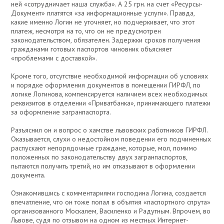
ней «сотрудничает наша служба». А 25 грн. на счет «Ресурсы-
Документ» платятся «за информационные услуги». Правда,
какие именно Логин не уточняет, но подчеркивает, что этот
платеж, несмотря на то, что он не предусмотрен
законодательством, обязателен. Задержки сроков получения
гражданами готовых паспортов чиновник объясняет
«проблемами с доставкой».
Кроме того, отсутствие необходимой информации об условиях
и порядке оформления документов в помещении ГИРФЛ, по
логике Логинова, компенсируется наличием всех необходимых
реквизитов в отделении «Приватбанка», принимающего платежи
за оформление загранпаспорта.
Разъяснил он и вопрос о хамстве львовских работников ГИРФЛ.
Оказывается, слухи о недостойном поведении его подчиненных
распускают непорядочные граждане, которые, мол, помимо
положенных по законодательству двух загранпаспортов,
пытаются получить третий, но им отказывают в оформлении
документа.
Ознакомившись с комментариями господина Логина, создается
впечатление, что он тоже попал в объятия «паспортного спрута»
организованного Москалем, Василенко и Радутным. Впрочем, во
Львове, судя по отзывом на одном из местных Интернет-