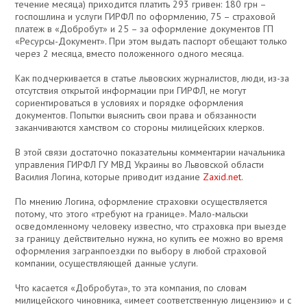
течение месяца) приходится платить 293 гривен: 180 грн –
госпошлина и услуги ГИРФЛ по оформлению, 75 – страховой
платеж в «Добробут» и 25 – за оформление документов ГП
«Ресурсы-Документ». При этом выдать паспорт обещают только
через 2 месяца, вместо положенного одного месяца.
Как подчеркивается в статье львовских журналистов, люди, из-за
отсутствия открытой информации при ГИРФЛ, не могут
сориентироваться в условиях и порядке оформления
документов. Попытки выяснить свои права и обязанности
заканчиваются хамством со стороны милицейских клерков.
В этой связи достаточно показательны комментарии начальника
управления ГИРФЛ ГУ МВД Украины во Львовской области
Василия Логина, которые приводит издание
Zaxid.net
.
По мнению Логина, оформление страховки осуществляется
потому, что этого «требуют на границе». Мало-мальски
осведомленному человеку известно, что страховка при выезде
за границу действительно нужна, но купить ее можно во время
оформления загранпоездки по выбору в любой страховой
компании, осуществляющей данные услуги.
Что касается «Добробута», то эта компания, по словам
милицейского чиновника, «имеет соответственную лицензию» и с