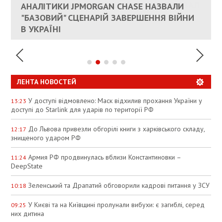
КАНДИДАТ В ПРЕМЬЕРЫ ПОЛЬШИ ПРИЗВАЛ
АНАЛІТИКИ JPMORGAN CHASE НАЗВАЛИ
ПАЛИВНИЙ РИНОК РОЗІГРІЛИ ШТУЧНО:
РЮТТЕ
ЕС ПРЕКРАТИТЬ ВОЕННУЮ ПОМОЩЬ
"БАЗОВИЙ" СЦЕНАРІЙ ЗАВЕРШЕННЯ ВІЙНИ
АНАЛІТИКИ ЗВИНУВАТИЛИ АЗС У
УКРАИНЕ
В УКРАЇНІ
СПЕКУЛЯЦІЇ
ЛЕНТА НОВОСТЕЙ
У доступі відмовлено: Маск відхилив прохання України у
13:23
доступі до Starlink для ударів по території РФ
До Львова привезли обгорілі книги з харківського складу,
12:17
знищеного ударом РФ
Армия РФ продвинулась вблизи Константиновки –
11:24
DeepState
Зеленський та Драпатий обговорили кадрові питання у ЗСУ
10:18
У Києві та на Київщині пролунали вибухи: є загиблі, серед
09:25
них дитина