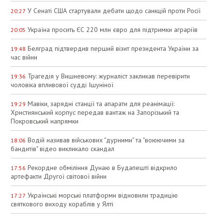
У Сенаті США стартували дебати щодо санкцій проти Росії
20:27
Україна просить ЄС 220 млн євро для підтримки аграріїв
20:05
Белград підтвердив перший візит президента України за
19:48
час війни
Трагедія у Вишневому: журналіст закликав перевірити
19:36
чоловіка впливової судді Ішуніної
Мавіки, зарядні станції та апарати для реанімації:
19:29
Християнський корпус передав вантаж на Запорізький та
Покровський напрямки
Водій називав військових "дурними" та "воюючими за
18:06
бандитів" відео викликало скандал
Рекордне обміління Дунаю в Будапешті відкрило
17:56
артефакти Другої світової війни
Українські морські платформи відновили традицію
17:27
святкового виходу кораблів у Ялті