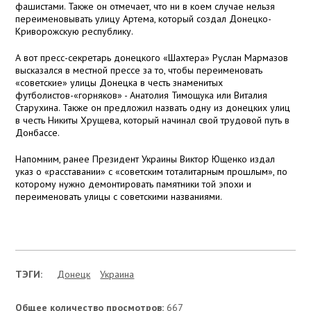
фашистами. Также он отмечает, что ни в коем случае нельзя
переименовывать улицу Артема, который создал Донецко-
Криворожскую республику.
А вот пресс-секретарь донецкого «Шахтера» Руслан Мармазов
высказался в местной прессе за то, чтобы переименовать
«советские» улицы Донецка в честь знаменитых
футболистов-«горняков» - Анатолия Тимощука или Виталия
Старухина. Также он предложил назвать одну из донецких улиц
в честь Никиты Хрущева, который начинал свой трудовой путь в
Донбассе.
Напомним, ранее Президент Украины Виктор Ющенко издал
указ о «расставании» с «советским тоталитарным прошлым», по
которому нужно демонтировать памятники той эпохи и
переименовать улицы с советскими названиями.
ТЭГИ:
Донецк
Украина
Общее количество просмотров:
667