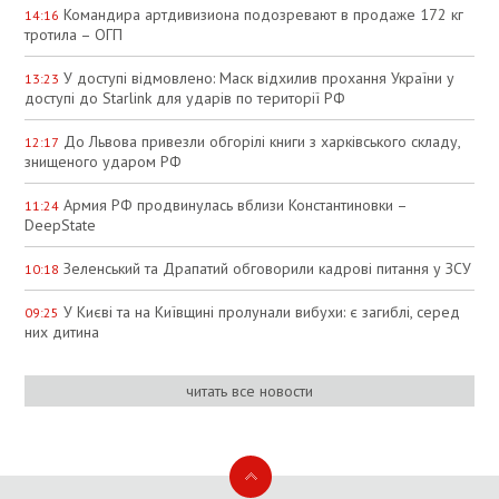
Командира артдивизиона подозревают в продаже 172 кг
14:16
тротила – ОГП
У доступі відмовлено: Маск відхилив прохання України у
13:23
доступі до Starlink для ударів по території РФ
До Львова привезли обгорілі книги з харківського складу,
12:17
знищеного ударом РФ
Армия РФ продвинулась вблизи Константиновки –
11:24
DeepState
Зеленський та Драпатий обговорили кадрові питання у ЗСУ
10:18
У Києві та на Київщині пролунали вибухи: є загиблі, серед
09:25
них дитина
читать все новости