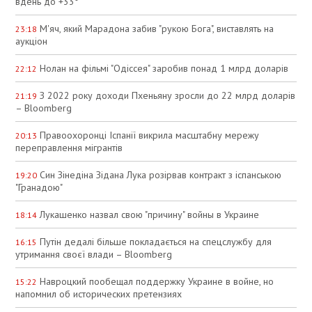
вдень до +33°
М'яч, який Марадона забив "рукою Бога", виставлять на
23:18
аукціон
Нолан на фільмі "Одіссея" заробив понад 1 млрд доларів
22:12
З 2022 року доходи Пхеньяну зросли до 22 млрд доларів
21:19
– Bloomberg
Правоохоронці Іспанії викрила масштабну мережу
20:13
переправлення мігрантів
Син Зінедіна Зідана Лука розірвав контракт з іспанською
19:20
"Гранадою"
Лукашенко назвал свою "причину" войны в Украине
18:14
Путін дедалі більше покладається на спецслужбу для
16:15
утримання своєї влади – Bloomberg
Навроцкий пообещал поддержку Украине в войне, но
15:22
напомнил об исторических претензиях