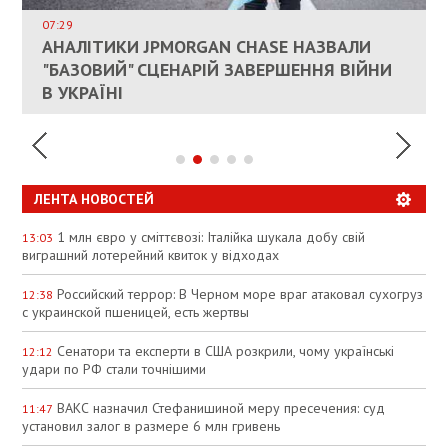
ДОЗВОЛИЛИ НЕ ПЛАТИТИ ЗА КОМУНАЛКУ
ИНТЕГРАЦИЯ УКРАИНЫ В НАТО ВРЯД ЛИ
СОСТОИТСЯ В БЛИЖАЙШЕЕ ВРЕМЯ, –
07:29
КАНДИДАТ В ПРЕМЬЕРЫ ПОЛЬШИ ПРИЗВАЛ
АНАЛІТИКИ JPMORGAN CHASE НАЗВАЛИ
ПАЛИВНИЙ РИНОК РОЗІГРІЛИ ШТУЧНО:
РЮТТЕ
ЕС ПРЕКРАТИТЬ ВОЕННУЮ ПОМОЩЬ
"БАЗОВИЙ" СЦЕНАРІЙ ЗАВЕРШЕННЯ ВІЙНИ
АНАЛІТИКИ ЗВИНУВАТИЛИ АЗС У
УКРАИНЕ
В УКРАЇНІ
СПЕКУЛЯЦІЇ
ЛЕНТА НОВОСТЕЙ
1 млн євро у сміттєвозі: Італійка шукала добу свій
13:03
виграшний лотерейний квиток у відходах
Российский террор: В Черном море враг атаковал сухогруз
12:38
с украинской пшеницей, есть жертвы
Сенатори та експерти в США розкрили, чому українські
12:12
удари по РФ стали точнішими
ВАКС назначил Стефанишиной меру пресечения: суд
11:47
установил залог в размере 6 млн гривень