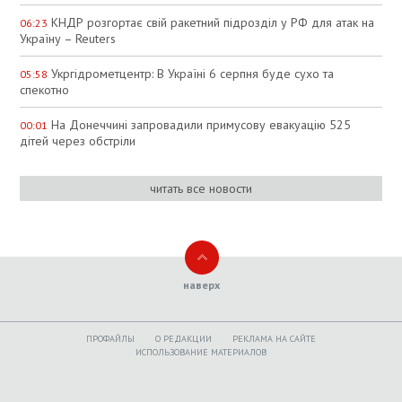
КНДР розгортає свій ракетний підрозділ у РФ для атак на
06:23
Україну – Reuters
Укргідрометцентр: В Україні 6 серпня буде сухо та
05:58
спекотно
На Донеччині запровадили примусову евакуацію 525
00:01
дітей через обстріли
читать все новости
наверх
ПРОФАЙЛЫ
O РЕДАКЦИИ
РЕКЛАМА НА САЙТЕ
ИСПОЛЬЗОВАНИЕ МАТЕРИАЛОВ