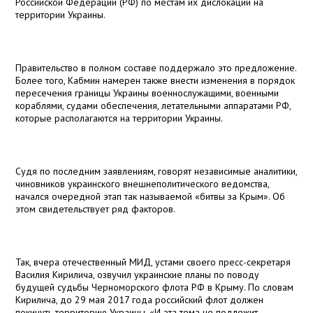
Российской Федерации (РФ) по местам их дислокации на
территории Украины.
Правительство в полном составе поддержало это предложение.
Более того, Кабмин намерен также внести изменения в порядок
пересечения границы Украины военнослужащими, военными
кораблями, судами обеспечения, летательными аппаратами РФ,
которые располагаются на территории Украины.
Судя по последним заявлениям, говорят независимые аналитики,
чиновников украинского внешнеполитического ведомства,
начался очередной этап так называемой «битвы за Крым». Об
этом свидетельствует ряд факторов.
Так, вчера отечественный МИД, устами своего пресс-секретаря
Василия Кирилича, озвучил украинские планы по поводу
будущей судьбы Черноморского флота РФ в Крыму. По словам
Кирилича, до 29 мая 2017 года российский флот должен
покинуть территорию Украины. «И эта тема не подлежит