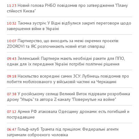
Новий голова РНБО повідомив про затвердження "Плану
11:23
стійкості Києва"
Таємна зустріч: У Відні відбулися закриті переговори щодо
10:32
завершення війни в Україні
Партнерство, що виходить за межі окремих проєктів:
10:07
ZDOROVI та IRC розпочинають новий етап співпраці
Зеленський: Партнери мають необхідні ракети для ППО,
09:43
однак для їх передання Україні потрібні політичні рішення
Насильство всередині самих ЗСУ: Лубінець повідомив про
09:18
побиття мобілізованого у військовій частині на Черкащині
У російському селищі Великий Виток підірвали розробника
07:38
дрону "Упырь" та автора Z-каналу "Повернутые на войне"
Армия РФ атаковала Одесщину дронами: есть погибший и
07:12
пострадавшие
Гольф-клуб Трампа під прицілом: Федеральні агенти
06:47
затримали озброєного чоловіка