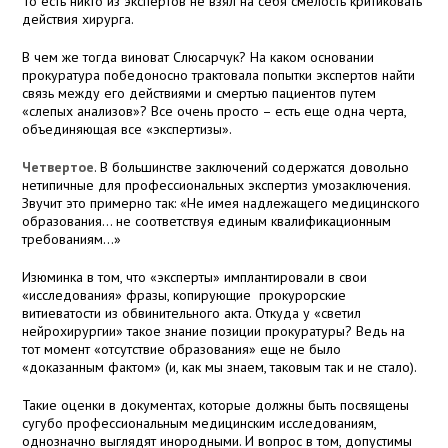
То есть никто из экспертов не взял на себя смелость критиковать
действия хирурга.
В чем же тогда виноват Слюсарчук? На каком основании
прокуратура победоносно трактовала попытки экспертов найти
связь между его действиями и смертью пациентов путем
«слепых анализов»? Все очень просто – есть еще одна черта,
объединяющая все «экспертизы».
Четвертое
. В большинстве заключений содержатся довольно
нетипичные для профессиональных экспертиз умозаключения.
Звучит это примерно так: «Не имея надлежащего медицинского
образования… не соответствуя единым квалификационным
требованиям…»
Изюминка в том, что «эксперты» имплантировали в свои
«исследования» фразы, копирующие прокурорские
витиеватости из обвинительного акта. Откуда у «светил
нейрохирургии» такое знание позиции прокуратуры? Ведь на
тот момент «отсутствие образования» еще не было
«доказанным фактом» (и, как мы знаем, таковым так и не стало).
Такие оценки в документах, которые должны быть посвящены
сугубо профессиональным медицинским исследованиям,
однозначно выглядят инородными. И вопрос в том, допустимы