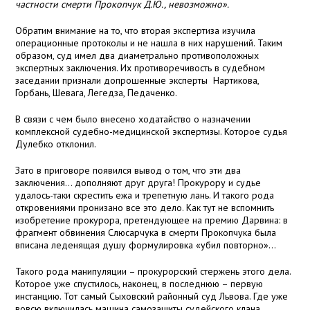
частности смерти Прокопчук Д.Ю., невозможно».
Обратим внимание на то, что вторая экспертиза изучила
операционные протоколы и не нашла в них нарушений. Таким
образом, суд имел два диаметрально противоположных
экспертных заключения. Их противоречивость в судебном
заседании признали допрошенные эксперты Нартикова,
Горбань, Шевага, Легедза, Педаченко.
В связи с чем было внесено ходатайство о назначении
комплексной судебно-медицинской экспертизы. Которое судья
Дулебко отклонил.
Зато в приговоре появился вывод о том, что эти два
заключения… дополняют друг друга! Прокурору и судье
удалось-таки скрестить ежа и трепетную лань. И такого рода
откровениями пронизано все это дело. Как тут не вспомнить
изобретение прокурора, претендующее на премию Дарвина: в
фрагмент обвинения Слюсарчука в смерти Прокопчука была
вписана леденящая душу формулировка «убил повторно»…
Такого рода манипуляции – прокурорский стержень этого дела.
Которое уже спустилось, наконец, в последнюю – первую
инстанцию. Тот самый Сыховский районный суд Львова. Где уже
вовсю включилась машина самозащиты судейского клана…