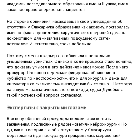
академии последипломного образования имени Шупика, имел
законное право оперировать пациентов.
Но сторона обвинения, насаждавшая свое утверждение об
отсутствии у Слюсарчука образования как аксиому, постаралась
именно факты проведения хирургических операций сделать
локомотивом для «натягивания» подсудимому статей
потяжелее. И, естественно, срока побольше.
Поэтому с места в карьер его обвинили в нескольких
умышленных убийствах. Однако в ходе процесса стало понятно,
что доказать умысел в его действиях невозможно. После чего
прокурор Прокопов переквалифицировал обвинение в
«убийство по неосторожности», что и для хирурга, и даже для
«штукатура со скальпелем» выглядит как бы смешно… Несмотря
на явную маразматичность этого подхода, судья Дулебко с
такой постановкой вопроса согласился.
Экспертизы с закрытыми глазами
В основу обвинений прокуроры положили экспертизы –
заключения, подписанные рядом «светил» нейрохирургии. Но
тут, как и в истории с якобы отсутствием у Слюсарчука
образования (где прокуратура прикрывалась ксерокопией