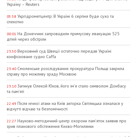
Україну – Reuters
Укргідрометцентр: В Україні 6 серпня буде сухо та
05:58
спекотно
На Донеччині запровадили примусову евакуацію 525
00:01
дітей через обстріли
Верховний суд Швеції остаточно передав Україні
23:50
конфісковане судно Caffa
Смоленське розслідування: прокуратура Польщі закрила
23:40
справу про можливу зраду Москвою
Загинув Олексій Юков, його ім’я стало символом Донбасу
23:10
та пам’яті
Після нічної атаки на Київ акторка Світлицька зізналася у
22:49
відчутті відчаю та безпомічності
Науково‑методичний центр охорони пам’яток заявив про
22:27
зрив планового обстеження Києво‑Могилянки