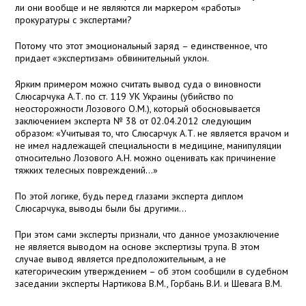
ли они вообще и не являются ли маркером «работы»
прокуратуры с экспертами?
Потому что этот эмоциональный заряд – единственное, что
придает «экспертизам» обвинительный уклон.
Ярким примером можно считать вывод суда о виновности
Слюсарчука А.Т. по ст. 119 УК Украины (убийство по
неосторожности Лозового О.М.), который обосновывается
заключением эксперта № 38 от 02.04.2012 следующим
образом: «Учитывая то, что Слюсарчук А.Т. не является врачом и
не имел надлежащей специальности в медицине, манипуляции
относительно Лозового А.Н. можно оценивать как причинение
тяжких телесных повреждений…»
По этой логике, будь перед глазами эксперта диплом
Слюсарчука, выводы были бы другими…
При этом сами эксперты признали, что данное умозаключение
не является выводом на основе экспертизы трупа. В этом
случае вывод является предположительным, а не
категорическим утверждением – об этом сообщили в судебном
заседании эксперты Нартикова В.М., Горбань В.И. и Шевага В.М.