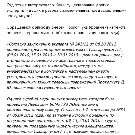
Суд это не интересовало. Как и существование других
экспертиз, идущих в разрез с заключениями, предоставленными
прокуратурой.
Обращаемся с эпизоду смерти Прокопчука (фрагмент из текста
решения Тернопольского областного апелляционного суда):
«Согласно заключению эксперта № 242/12 от 08.10.2012
проведение трех повторных вмешательств Слюсарчуком А.Т.
(09.01.2010, 13.01.2010 и 20.01.2010 – ревизии раны – ред.)
отрицательно повлияло на ход травмы и способствовало
наступлению смерти, таким образом, между этими
вмешательствами в комплексе и наступлением смерти
усматривается прямая причинная связь, свидетельствует о
причинении им тяжких телесных повреждений Прокопчуку Д
Ю., повлекшие наступление его смерти.
Однако судебно-медицинская экспертиза, которая была
проведена Львовским БСМЭ ГУЗ ЛОГА, пришла к
противоположному выводу. Согласно п.1.2. этого вывода №83
от 09.04.2012 года, «по записям в истории болезни и по
операционным протоколам от 09, 13, 20.01.2010 г. судить,
привели ли проведенные хирургические вмешательства,
выполненные Слюсарчуком А.Т., к тяжелым последствиям, в