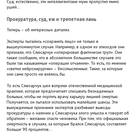
Суд, естественно, эти интеллигентские муки пропустил мимо
ушей…
Прокуратура, суд, еж и трепетная лань
Теперь – об интересных деталях.
Эксперты пытались «сохранить лицо» не только в
вышеупомянутом случае. Например, в одном из эпизодов они
признали, что Слюсарчук «оперировал фактически труп». Они
также сообщили, что в абсолютном большинстве случаев это
были так называемые «операции отчаяния». То есть, по мнению
«светил нейрохирургии» – бессмысленные. Такие, за которые
они сами просто не взялись бы.
То есть Слюсарчук шел вопреки отечественной медицинской
практике, которая предпочитает списывать безнадежных
больных, чтобы не портить врачу карьеру лишней смертью.
Получается, он пытался использовать малейшие шансы. Эти
вынужденные признания экспертов разбивают выводы
прокуратуры о наличии у Слюсарчука злого умысла и говорят об
обратном – желании спасти человека. При том, что официальная
смертность в случаях, за которые брался Слюсарчук, составляет
больше 90 процентов…