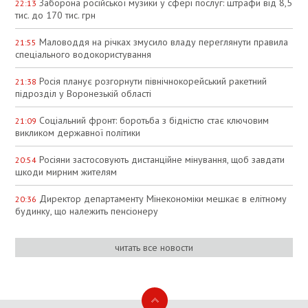
Заборона російської музики у сфері послуг: штрафи від 8,5
22:13
тис. до 170 тис. грн
Маловоддя на річках змусило владу переглянути правила
21:55
спеціального водокористування
Росія планує розгорнути північнокорейський ракетний
21:38
підрозділ у Воронезькій області
Соціальний фронт: боротьба з бідністю стає ключовим
21:09
викликом державної політики
Росіяни застосовують дистанційне мінування, щоб завдати
20:54
шкоди мирним жителям
Директор департаменту Мінекономіки мешкає в елітному
20:36
будинку, що належить пенсіонеру
читать все новости