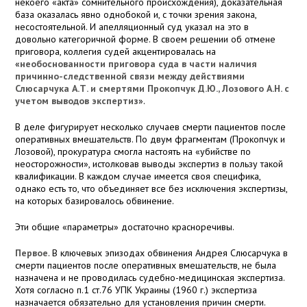
некоего «акта» сомнительного происхождения), доказательная
база оказалась явно однобокой и, с точки зрения закона,
несостоятельной. И апелляционный суд указал на это в
довольно категоричной форме. В своем решении об отмене
приговора, коллегия судей акцентировалась на
«
необоснованности приговора суда в части наличия
причинно-следственной связи между действиями
Слюсарчука А.Т. и смертями Прокопчук Д.Ю., Лозового А.Н. с
учетом выводов экспертиз
».
В деле фигурирует несколько случаев смерти пациентов после
оперативных вмешательств. По двум фрагментам (Прокопчук и
Лозовой), прокуратура смогла настоять на «убийстве по
неосторожности», истолковав выводы экспертиз в пользу такой
квалификации. В каждом случае имеется своя специфика,
однако есть то, что объединяет все без исключения экспертизы,
на которых базировалось обвинение.
Эти общие «параметры» достаточно красноречивы.
Первое
. В ключевых эпизодах обвинения Андрея Слюсарчука в
смерти пациентов после оперативных вмешательств, не была
назначена и не проводилась судебно-медицинская экспертиза.
Хотя согласно п.1 ст.76 УПК Украины (1960 г.) экспертиза
назначается обязательно для установления причин смерти.