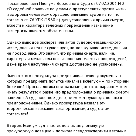
Постановлением Пленума Верховного Суда от 07.02.2003 N 2
«О судебной практике по делам о преступлениях против жизни
и здоровья человека» обращено внимание судов на то, что
согласно ст. 76 УПК (1960 г.) для установления причин смерти,
тяжести и характера телесных повреждений назначение
экспертизы является обязательным.
Однако выводов эксперта или актов судебно-медицинского
исследования тел не существует, поскольку такие исследования
не проводились. Это значит, что причины смерти, наличие,
характеры и механизмы возникновения телесных повреждений,
даже время наступления смерти достоверно не установлены.
Вместо этого прокуратура предоставила некие документы в
которых предпринята попытка «анализа вслепую» – по историям
болезней. Простая логика подсказывает, что этот вариант может
иметь результатом разве что предположения о причинах смерти
пациента. А суд, понятное дело, не может руководствоваться
предположениями. Однако прокуратура назвала эти
теоретические изыскания «экспертизами», а суд с этим
согласился!
Второе
. Если уж суд «проглотил» вышеупомянутую
прокурорскую новацию и посчитал псевдоэкспертизы весомым