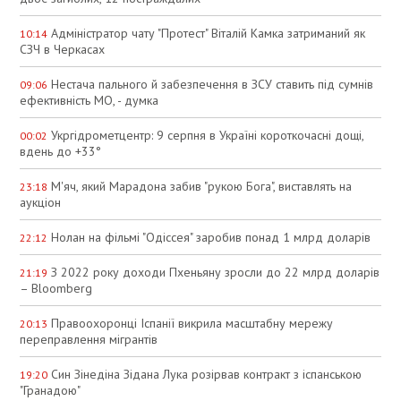
Адміністратор чату "Протест" Віталій Камка затриманий як
10:14
СЗЧ в Черкасах
Нестача пального й забезпечення в ЗСУ ставить під сумнів
09:06
ефективність МО, - думка
Укргідрометцентр: 9 серпня в Україні короткочасні дощі,
00:02
вдень до +33°
М'яч, який Марадона забив "рукою Бога", виставлять на
23:18
аукціон
Нолан на фільмі "Одіссея" заробив понад 1 млрд доларів
22:12
З 2022 року доходи Пхеньяну зросли до 22 млрд доларів
21:19
– Bloomberg
Правоохоронці Іспанії викрила масштабну мережу
20:13
переправлення мігрантів
Син Зінедіна Зідана Лука розірвав контракт з іспанською
19:20
"Гранадою"