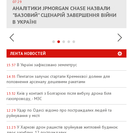
СОСТОИТСЯ В БЛИЖАЙШЕЕ ВРЕМЯ, –
07:29
КАНДИДАТ В ПРЕМЬЕРЫ ПОЛЬШИ ПРИЗВАЛ
АНАЛІТИКИ JPMORGAN CHASE НАЗВАЛИ
ПАЛИВНИЙ РИНОК РОЗІГРІЛИ ШТУЧНО:
РЮТТЕ
ЕС ПРЕКРАТИТЬ ВОЕННУЮ ПОМОЩЬ
"БАЗОВИЙ" СЦЕНАРІЙ ЗАВЕРШЕННЯ ВІЙНИ
АНАЛІТИКИ ЗВИНУВАТИЛИ АЗС У
УКРАИНЕ
В УКРАЇНІ
СПЕКУЛЯЦІЇ
ЛЕНТА НОВОСТЕЙ
В Україні зафіксовано землетрус
15:37
Пентагон залучає стартапи Кремнієвої долини для
14:35
поповнення арсеналу дешевими ракетами
Київ у контакті з Болгарією після вибуху дрона біля
13:32
газопроводу, - МЗС
Удар по Одесі: відомо про постраждалих людей та
12:29
руйнування у місті
У Харкові дрон рашистів зруйнував житловий будинок:
11:23
двоє загиблих, 12 постраждалих