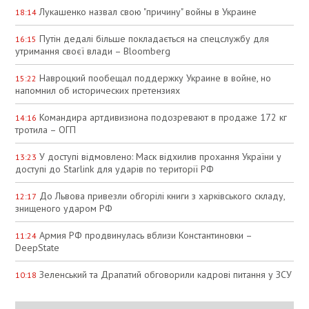
Лукашенко назвал свою "причину" войны в Украине
18:14
Путін дедалі більше покладається на спецслужбу для
16:15
утримання своєї влади – Bloomberg
Навроцкий пообещал поддержку Украине в войне, но
15:22
напомнил об исторических претензиях
Командира артдивизиона подозревают в продаже 172 кг
14:16
тротила – ОГП
У доступі відмовлено: Маск відхилив прохання України у
13:23
доступі до Starlink для ударів по території РФ
До Львова привезли обгорілі книги з харківського складу,
12:17
знищеного ударом РФ
Армия РФ продвинулась вблизи Константиновки –
11:24
DeepState
Зеленський та Драпатий обговорили кадрові питання у ЗСУ
10:18