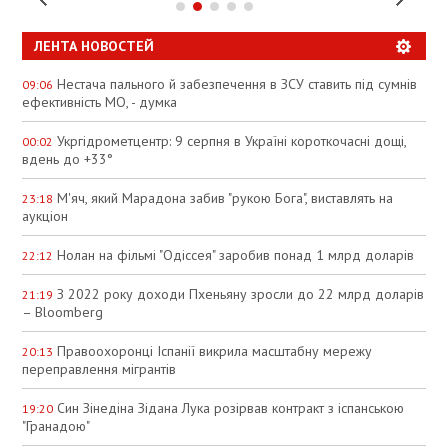
ЛЕНТА НОВОСТЕЙ
Нестача пального й забезпечення в ЗСУ ставить під сумнів
09:06
ефективність МО, - думка
Укргідрометцентр: 9 серпня в Україні короткочасні дощі,
00:02
вдень до +33°
М'яч, який Марадона забив "рукою Бога", виставлять на
23:18
аукціон
Нолан на фільмі "Одіссея" заробив понад 1 млрд доларів
22:12
З 2022 року доходи Пхеньяну зросли до 22 млрд доларів
21:19
– Bloomberg
Правоохоронці Іспанії викрила масштабну мережу
20:13
переправлення мігрантів
Син Зінедіна Зідана Лука розірвав контракт з іспанською
19:20
"Гранадою"