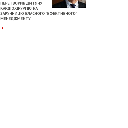
ПЕРЕТВОРИВ ДИТЯЧУ
КАРДІОХІРУРГІЮ НА
ЗАРУЧНИЦЮ ВЛАСНОГО "ЕФЕКТИВНОГО"
МЕНЕДЖМЕНТУ
ОБЩЕСТВО
ПРОИСШЕСТВИЯ
«НАЕМНИКИ ИЗ 51
«ПОСОЛЬСТ
СТРАНЫ, ВОЕВАВШИЕ ЗА РФ,
ЗАКЛИКАЛО ПОЛЬЩУ ЗНАЙТИ В
НАХОДЯТСЯ В ПЛЕНУ УКРАИНЫ –
У НАРУЗІ НАД УКРАЇНСЬКИМ
ЛУБИНЕЦ»
12:12
МЕМОРІАЛОМ»
18:33