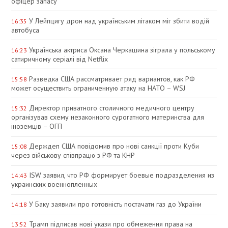
офіцер запасу
У Лейпцигу дрон над українським літаком міг збити водій
16:35
автобуса
Українська актриса Оксана Черкашина зіграла у польському
16:23
сатиричному серіалі від Netflix
Разведка США рассматривает ряд вариантов, как РФ
15:58
может осуществить ограниченную атаку на НАТО – WSJ
Директор приватного столичного медичного центру
15:32
організував схему незаконного сурогатного материнства для
іноземців – ОГП
Держдеп США повідомив про нові санкції проти Куби
15:08
через військову співпрацю з РФ та КНР
ISW заявил, что РФ формирует боевые подразделения из
14:43
украинских военнопленных
У Баку заявили про готовність постачати газ до України
14:18
Трамп підписав нові укази про обмеження права на
13:52