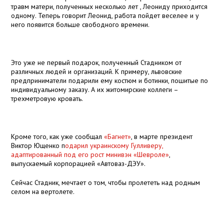
травм матери, полученных несколько лет , Леониду приходится
одному. Теперь говорит Леонид, работа пойдет веселее и у
него появится больше свободного времени.
Это уже не первый подарок, полученный Стадником от
различных людей и организаций. К примеру, львовские
предприниматели подарили ему костюм и ботинки, пошитые по
индивидуальному заказу. А их житомирские коллеги –
трехметровую кровать.
Кроме того, как уже сообщал
«Багнет»
, в марте президент
Виктор Ющенко п
одарил украинскому Гулливеру,
адаптированный под его рост минивэн «Шевроле»
,
выпускаемый корпорацией «Автоваз-ДЭУ».
Сейчас Стадник, мечтает о том, чтобы пролететь над родным
селом на вертолете.