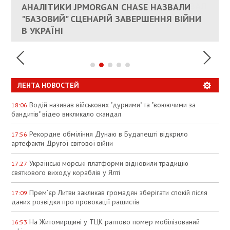
КАНДИДАТ В ПРЕМЬЕРЫ ПОЛЬШИ ПРИЗВАЛ
АНАЛІТИКИ JPMORGAN CHASE НАЗВАЛИ
ПАЛИВНИЙ РИНОК РОЗІГРІЛИ ШТУЧНО:
РЮТТЕ
ЕС ПРЕКРАТИТЬ ВОЕННУЮ ПОМОЩЬ
"БАЗОВИЙ" СЦЕНАРІЙ ЗАВЕРШЕННЯ ВІЙНИ
АНАЛІТИКИ ЗВИНУВАТИЛИ АЗС У
УКРАИНЕ
В УКРАЇНІ
СПЕКУЛЯЦІЇ
ЛЕНТА НОВОСТЕЙ
Водій називав військових "дурними" та "воюючими за
18:06
бандитів" відео викликало скандал
Рекордне обміління Дунаю в Будапешті відкрило
17:56
артефакти Другої світової війни
Українські морські платформи відновили традицію
17:27
святкового виходу кораблів у Ялті
Прем’єр Литви закликав громадян зберігати спокій після
17:09
даних розвідки про провокації рашистів
На Житомирщині у ТЦК раптово помер мобілізований
16:53