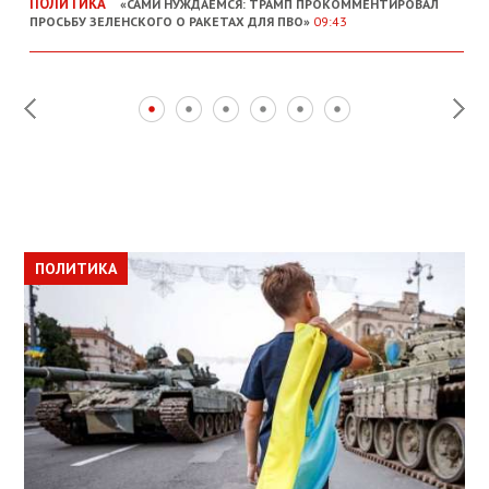
ПОЛИТИКА
«САМИ НУЖДАЕМСЯ: ТРАМП ПРОКОММЕНТИРОВАЛ
ПРОСЬБУ ЗЕЛЕНСКОГО О РАКЕТАХ ДЛЯ ПВО»
09:43
ПОЛИТИКА
ПОЛИТИКА
ОБЩЕСТВО
ПОЛИТИКА
ЭКОНОМИКА