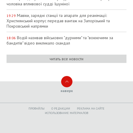
чоловіка впливової судді Ішуніної
Мавіки, зарядні станції та апарати для реанімації:
19:29
Християнський корпус передав вантаж на Запорізький та
Покровський напрямки
Водій називав військових "дурними" та "воюючими за
18:06
бандитів" відео викликало скандал
читать все новости
наверх
ПРОФАЙЛЫ
O РЕДАКЦИИ
РЕКЛАМА НА САЙТЕ
ИСПОЛЬЗОВАНИЕ МАТЕРИАЛОВ