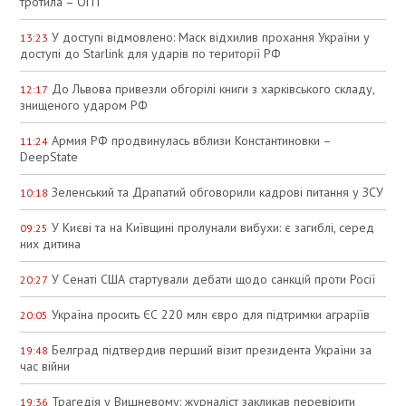
тротила – ОГП
У доступі відмовлено: Маск відхилив прохання України у
13:23
доступі до Starlink для ударів по території РФ
До Львова привезли обгорілі книги з харківського складу,
12:17
знищеного ударом РФ
Армия РФ продвинулась вблизи Константиновки –
11:24
DeepState
Зеленський та Драпатий обговорили кадрові питання у ЗСУ
10:18
У Києві та на Київщині пролунали вибухи: є загиблі, серед
09:25
них дитина
У Сенаті США стартували дебати щодо санкцій проти Росії
20:27
Україна просить ЄС 220 млн євро для підтримки аграріїв
20:05
Белград підтвердив перший візит президента України за
19:48
час війни
Трагедія у Вишневому: журналіст закликав перевірити
19:36