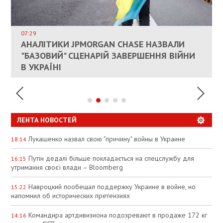
ВЛАСНИКАМ ЗРУЙНОВАНОГО ЖИТЛА
ДОЗВОЛИЛИ НЕ ПЛАТИТИ ЗА КОМУНАЛКУ
ИНТЕГРАЦИЯ УКРАИНЫ В НАТО ВРЯД ЛИ
СОСТОИТСЯ В БЛИЖАЙШЕЕ ВРЕМЯ, –
07:29
КАНДИДАТ В ПРЕМЬЕРЫ ПОЛЬШИ ПРИЗВАЛ
АНАЛІТИКИ JPMORGAN CHASE НАЗВАЛИ
ПАЛИВНИЙ РИНОК РОЗІГРІЛИ ШТУЧНО:
РЮТТЕ
ЕС ПРЕКРАТИТЬ ВОЕННУЮ ПОМОЩЬ
"БАЗОВИЙ" СЦЕНАРІЙ ЗАВЕРШЕННЯ ВІЙНИ
АНАЛІТИКИ ЗВИНУВАТИЛИ АЗС У
УКРАИНЕ
В УКРАЇНІ
СПЕКУЛЯЦІЇ
ЛЕНТА НОВОСТЕЙ
Лукашенко назвал свою "причину" войны в Украине
18:14
Путін дедалі більше покладається на спецслужбу для
16:15
утримання своєї влади – Bloomberg
Навроцкий пообещал поддержку Украине в войне, но
15:22
напомнил об исторических претензиях
Командира артдивизиона подозревают в продаже 172 кг
14:16