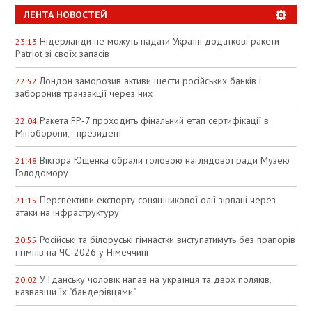
ЛЕНТА НОВОСТЕЙ
Нідерланди не можуть надати Україні додаткові ракети
23:13
Patriot зі своїх запасів
Лондон заморозив активи шести російських банків і
22:52
заборонив транзакції через них
Ракета FP‑7 проходить фінальний етап сертифікації в
22:04
Міноборони, - президент
Віктора Ющенка обрали головою наглядової ради Музею
21:48
Голодомору
Перспективи експорту соняшникової олії зірвані через
21:15
атаки на інфраструктуру
Російські та білоруські гімнастки виступатимуть без прапорів
20:55
і гімнів на ЧС‑2026 у Німеччині
У Гданську чоловік напав на українця та двох поляків,
20:02
назвавши їх "бандерівцями"