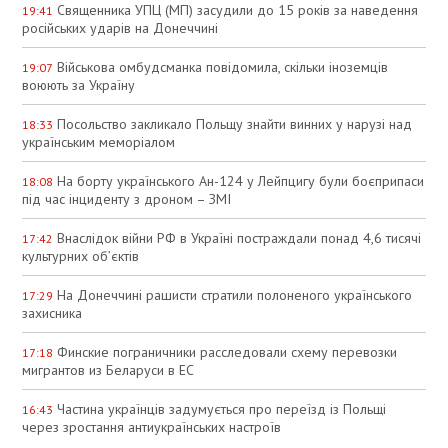
Священника УПЦ (МП) засудили до 15 років за наведення
19:41
російських ударів на Донеччині
Військова омбудсманка повідомила, скільки іноземців
19:07
воюють за Україну
Посольство закликало Польщу знайти винних у нарузі над
18:33
українським меморіалом
На борту українського Ан-124 у Лейпцигу були боєприпаси
18:08
під час інциденту з дроном – ЗМІ
Внаслідок війни РФ в Україні постраждали понад 4,6 тисячі
17:42
культурних об’єктів
На Донеччині рашисти стратили полоненого українського
17:29
захисника
Финские пограничники расследовали схему перевозки
17:18
мигрантов из Беларуси в ЕС
Частина українців задумується про переїзд із Польщі
16:43
через зростання антиукраїнських настроїв