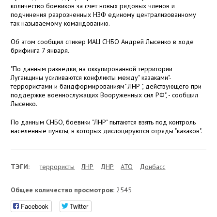
количество боевиков за счет новых рядовых членов и
подчинения разрозненных НЗФ единому централизованному
так называемому командованию.
Об этом сообщил спикер ИАЦ СНБО Андрей Лысенко в ходе
брифинга 7 января.
"По данным разведки, на оккупированной территории
Луганщины усиливаются конфликты между" казаками"-
террористами и бандформированиям" ЛНР ", действующего при
поддержке военнослужащих Вооруженных сил РФ", - сообщил
Лысенко.
По данным СНБО, боевики "ЛНР" пытаются взять под контроль
населенные пункты, в которых дислоцируются отряды "казаков".
ТЭГИ:
террористы
ЛНР
ДНР
АТО
Донбасс
Общее количество просмотров:
2545
Facebook
Twitter