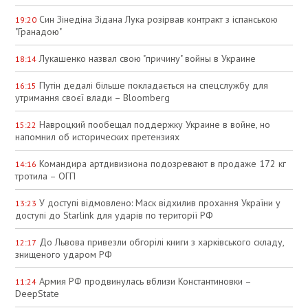
Син Зінедіна Зідана Лука розірвав контракт з іспанською
19:20
"Гранадою"
Лукашенко назвал свою "причину" войны в Украине
18:14
Путін дедалі більше покладається на спецслужбу для
16:15
утримання своєї влади – Bloomberg
Навроцкий пообещал поддержку Украине в войне, но
15:22
напомнил об исторических претензиях
Командира артдивизиона подозревают в продаже 172 кг
14:16
тротила – ОГП
У доступі відмовлено: Маск відхилив прохання України у
13:23
доступі до Starlink для ударів по території РФ
До Львова привезли обгорілі книги з харківського складу,
12:17
знищеного ударом РФ
Армия РФ продвинулась вблизи Константиновки –
11:24
DeepState