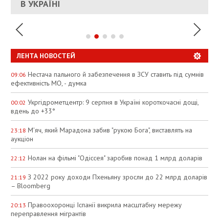
УКРАИНЕ
В УКРАЇНІ
СПЕКУЛЯЦІЇ
ЛЕНТА НОВОСТЕЙ
Нестача пального й забезпечення в ЗСУ ставить під сумнів
09:06
ефективність МО, - думка
Укргідрометцентр: 9 серпня в Україні короткочасні дощі,
00:02
вдень до +33°
М'яч, який Марадона забив "рукою Бога", виставлять на
23:18
аукціон
Нолан на фільмі "Одіссея" заробив понад 1 млрд доларів
22:12
З 2022 року доходи Пхеньяну зросли до 22 млрд доларів
21:19
– Bloomberg
Правоохоронці Іспанії викрила масштабну мережу
20:13
переправлення мігрантів