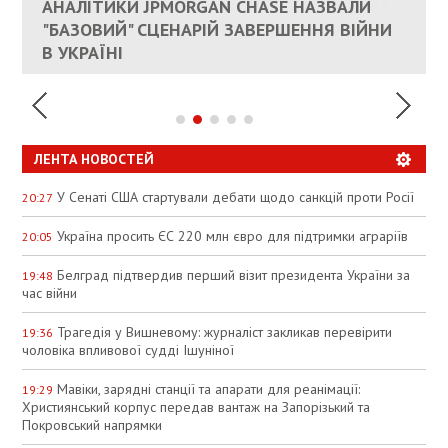
КАНДИДАТ В ПРЕМЬЕРЫ ПОЛЬШИ ПРИЗВАЛ
АНАЛІТИКИ JPMORGAN CHASE НАЗВАЛИ
ПАЛИВНИЙ РИНОК РОЗІГРІЛИ ШТУЧНО:
РЮТТЕ
ЕС ПРЕКРАТИТЬ ВОЕННУЮ ПОМОЩЬ
"БАЗОВИЙ" СЦЕНАРІЙ ЗАВЕРШЕННЯ ВІЙНИ
АНАЛІТИКИ ЗВИНУВАТИЛИ АЗС У
УКРАИНЕ
В УКРАЇНІ
СПЕКУЛЯЦІЇ
ЛЕНТА НОВОСТЕЙ
У Сенаті США стартували дебати щодо санкцій проти Росії
20:27
Україна просить ЄС 220 млн євро для підтримки аграріїв
20:05
Белград підтвердив перший візит президента України за
19:48
час війни
Трагедія у Вишневому: журналіст закликав перевірити
19:36
чоловіка впливової судді Ішуніної
Мавіки, зарядні станції та апарати для реанімації:
19:29
Християнський корпус передав вантаж на Запорізький та
Покровський напрямки