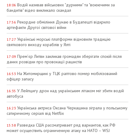
Водій називав військових "дурними" та "воюючими за
18:06
бандитів" відео викликало скандал
Рекордне обміління Дунаю в Будапешті відкрило
17:56
артефакти Другої світової війни
Українські морські платформи відновили традицію
17:27
святкового виходу кораблів у Ялті
Прем’єр Литви закликав громадян зберігати спокій після
17:09
даних розвідки про провокації рашистів
На Житомирщині у ТЦК раптово помер мобілізований
16:53
офіцер запасу
У Лейпцигу дрон над українським літаком міг збити водій
16:35
автобуса
Українська актриса Оксана Черкашина зіграла у польському
16:23
сатиричному серіалі від Netflix
Разведка США рассматривает ряд вариантов, как РФ
15:58
может осуществить ограниченную атаку на НАТО – WSJ