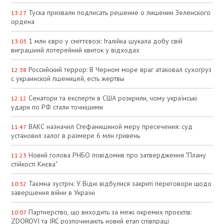
Туска призвали подписать решение о лишении Зеленского
13:27
ордена
1 млн євро у сміттєвозі: Італійка шукала добу свій
13:03
виграшний лотерейний квиток у відходах
Российский террор: В Черном море враг атаковал сухогруз
12:38
с украинской пшеницей, есть жертвы
Сенатори та експерти в США розкрили, чому українські
12:12
удари по РФ стали точнішими
ВАКС назначил Стефанишиной меру пресечения: суд
11:47
установил залог в размере 6 млн гривень
Новий голова РНБО повідомив про затвердження "Плану
11:23
стійкості Києва"
Таємна зустріч: У Відні відбулися закриті переговори щодо
10:32
завершення війни в Україні
Партнерство, що виходить за межі окремих проєктів:
10:07
ZDOROVI та IRC розпочинають новий етап співпраці