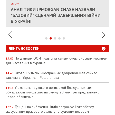
СОСТОИТСЯ В БЛИЖАЙШЕЕ ВРЕМЯ, –
07:29
КАНДИДАТ В ПРЕМЬЕРЫ ПОЛЬШИ ПРИЗВАЛ
АНАЛІТИКИ JPMORGAN CHASE НАЗВАЛИ
ПАЛИВНИЙ РИНОК РОЗІГРІЛИ ШТУЧНО:
РЮТТЕ
ЕС ПРЕКРАТИТЬ ВОЕННУЮ ПОМОЩЬ
"БАЗОВИЙ" СЦЕНАРІЙ ЗАВЕРШЕННЯ ВІЙНИ
АНАЛІТИКИ ЗВИНУВАТИЛИ АЗС У
УКРАИНЕ
В УКРАЇНІ
СПЕКУЛЯЦІЇ
ЛЕНТА НОВОСТЕЙ
По данным ООН июль стал самым смертоносным месяцем
15:07
для населения в Украине
Около 16 тысяч иностранных добровольцев сейчас
14:43
защищают Украину, – Решетилова
У экс-командующего логистикой Воздушных сил
14:18
обнаружили имущество на сумму 20 млн грн: предъявлено
новое обвинение
Три дні на вибачення: Індія погрожує Цукербергу
13:52
скасуванням правового захисту та судовим позовом