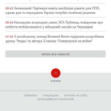
Зеленський: Партнери мають необхідні ракети для ППО,
09:43
однак для їх передання Україні потрібні політичні рішення
Насильство всередині самих ЗСУ: Лубінець повідомив про
09:18
побиття мобілізованого у військовій частині на Черкащині
У російському селищі Великий Виток підірвали розробника
07:38
дрону "Упырь" та автора Z-каналу "Повернутые на войне"
читать все новости
наверх
ПРОФАЙЛЫ
O РЕДАКЦИИ
РЕКЛАМА НА САЙТЕ
ИСПОЛЬЗОВАНИЕ МАТЕРИАЛОВ